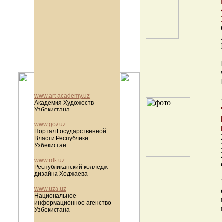
www.art-academy.uz
Академия Художеств
Узбекистана
www.gov.uz
Портал Государственной
Власти Республики
Узбекистан
www.rdk.uz
Республиканский колледж
дизайна Ходжаева
www.uza.uz
Национальное
информационное агенство
Узбекистана