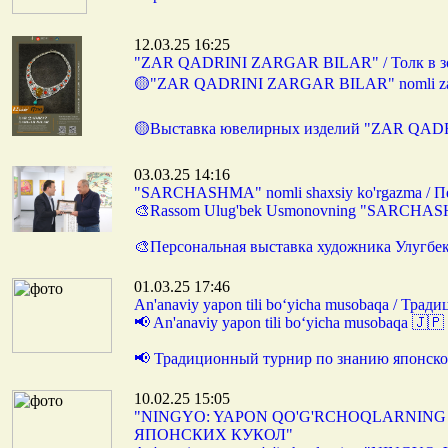
12.03.25 16:25
"ZAR QADRINI ZARGAR BILAR" / Толк в зо
🟡"ZAR QADRINI ZARGAR BILAR" nomli zargar
🟡Выставка ювелирных изделий "ZAR QADR
03.03.25 14:16
"SARCHASHMA" nomli shaxsiy ko'rgazma / 
🎨Rassom Ulug'bek Usmonovning "SARCHASHMA
🎨Персональная выставка художника Улугб
01.03.25 17:46
An'anaviy yapon tili bo‘yicha musobaqa / Тр
📢 An'anaviy yapon tili bo‘yicha musobaqa 🇯🇵
📢 Традиционный турнир по знанию японско
10.02.25 15:05
"NINGYO: YAPON QO'G'RCHOQLARNING S
ЯПОНСКИХ КУКОЛ"