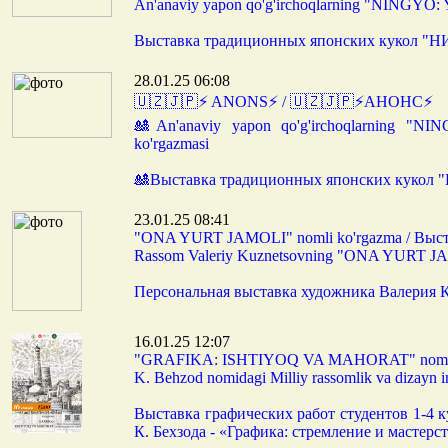
An'anaviy yapon qo'g'irchoqlarning "NIN
Выставка традиционных японских куко
28.01.25 06:08
🇺🇿🇯🇵⚡️ ANONS⚡️ / 🇺🇿🇯🇵⚡️АНОНС⚡️
🎎An'anaviy yapon qo'g'irchoqlarning
ko'rgazmasi
🎎Выставка традиционных японских ку
23.01.25 08:41
"ONA YURT JAMOLI" nomli ko'rgazma / В
Rassom Valeriy Kuznetsovning "ONA YURT JAM
Персональная выставка художника Валерия К
16.01.25 12:07
"GRAFIKA: ISHTIYOQ VA MAHORAT" noml
K. Behzod nomidagi Milliy rassomlik va dizayn in
Выставка графических работ студентов 1-4 
К. Бехзода - «Графика: стремление и мастерс