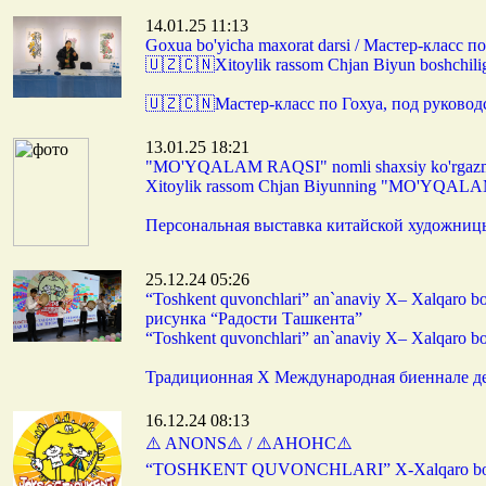
14.01.25 11:13
Goxua bo'yicha maxorat darsi / Мастер-класс п
🇺🇿🇨🇳Xitoylik rassom Chjan Biyun boshchilig
🇺🇿🇨🇳Мастер-класс по Гохуа, под руков
13.01.25 18:21
"MO'YQALAM RAQSI" nomli shaxsiy ko'rgaz
Xitoylik rassom Chjan Biyunning "MO'YQALAM
Персональная выставка китайской художн
25.12.24 05:26
“Toshkent quvonchlari” an`anaviy X– Xalqaro 
рисунка “Радости Ташкента”
“Toshkent quvonchlari” an`anaviy X– Xalqaro bol
Традиционная X Международная биеннале де
16.12.24 08:13
⚠️ ANONS⚠️ / ⚠️АНОНС⚠️
“TOSHKENT QUVONCHLARI” X-Xalqaro bolalar r