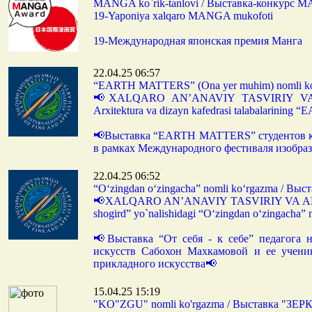
MANGA ko`rik-tanlovi / Выставка-конкурс 
19-Yaponiya xalqaro MANGA mukofoti
19-Международная японская премия Манга
22.04.25 06:57
“EARTH MATTERS” (Ona yer muhim) nomli 
📢XALQARO AN’ANAVIY TASVIRIY VA AMAL
Arxitektura va dizayn kafedrasi talabalarini
📢Выставка “EARTH MATTERS” студентов ка
в рамках Международного фестиваля изобраз
22.04.25 06:52
“O‘zingdan o‘zingacha” nomli ko‘rgazma / Выст
📢XALQARO AN’ANAVIY TASVIRIY VA AMALI
shogird” yo`nalishidagi “O‘zingdan o‘zingacha”
📢Выставка “От себя - к себе” педагога 
искусств Сабохон Махкамовой и ее учени
прикладного искусства📢
15.04.25 15:19
"KO"ZGU" nomli ko'rgazma / Выставка "ЗЕ