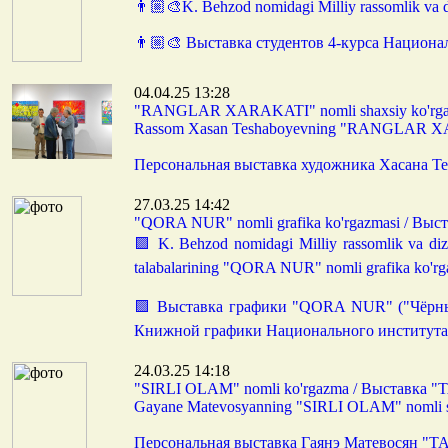
👨🏼‍🎨K. Behzod nomidagi Milliy rassomlik va d
👨🏼‍🎨 Выставка студентов 4-курса Национ
04.04.25 13:28
"RANGLAR XARAKATI" nomli shaxsiy ko'rga
Rassom Xasan Teshaboyevning "RANGLAR XAR
Персональная выставка художника Хасана 
27.03.25 14:42
"QORA NUR" nomli grafika ko'rgazmasi / Вы
🟪 K. Behzod nomidagi Milliy rassomlik va dizayn
talabalarining "QORA NUR" nomli grafika ko'rg
🟪 Выставка графики "QORA NUR" ("Чёрный 
Книжной графики Национального института х
24.03.25 14:18
"SIRLI OLAM" nomli ko'rgazma / Выстав
Gayane Matevosyanning "SIRLI OLAM" nomli sh
Персональная выставка Гаянэ Матевося