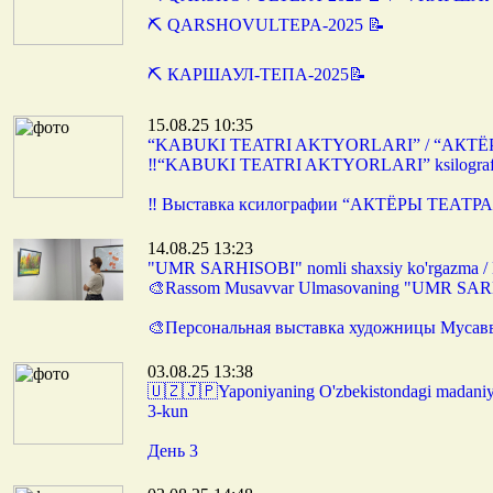
⛏️ QARSHOVULTEPA-2025 📝
⛏️ КАРШАУЛ-ТЕПА-2025📝
15.08.25 10:35
“KABUKI TEATRI AKTYORLARI” / “АКТ
‼️“KABUKI TEATRI AKTYORLARI” ksilografi
‼️ Выставка ксилографии “АКТЁРЫ ТЕАТР
14.08.25 13:23
"UMR SARHISOBI" nomli shaxsiy ko'rgazm
🎨Rassom Musavvar Ulmasovaning "UMR SARHI
🎨Персональная выставка художницы Мус
03.08.25 13:38
🇺🇿🇯🇵Yaponiyaning O'zbekistondagi madaniy
3-kun
День 3