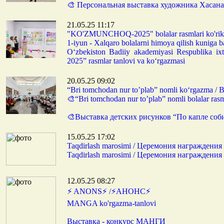
🎨 Персональная выставка художника Хас
21.05.25 11:17
"KO'ZMUNCHOQ-2025" bolalar rasmlari ko'ri
1-iyun - Xalqaro bolalarni himoya qilish kuniga 
O‘zbekiston Badiiy akademiyasi Respublika ixti
2025” rasmlar tanlovi va ko‘rgazmasi
20.05.25 09:02
“Bri tomchodan nur to’plab” nomli ko‘rgazma /
🎨“Bri tomchodan nur to’plab” nomli bolalar rasm
🎨Выставка детских рисунков “По капле соби
15.05.25 17:02
Taqdirlash marosimi / Церемония награждения
Taqdirlash marosimi / Церемония награждения
12.05.25 08:27
⚡️ ANONS⚡️ /⚡️АНОНС⚡️
MANGA ko'rgazma-tanlovi
Выставка - конкурс МАНГИ