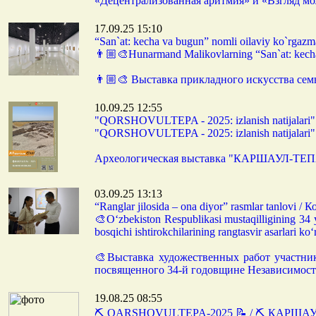
«Децентрализованная аритмия» и «Взгляд м
17.09.25 15:10
“San`at: kecha va bugun” nomli oilaviy ko`rg
👨🏼‍🎨Hunarmand Malikovlarning “San`at: kech
👨🏼‍🎨 Выставка прикладного искусства сем
10.09.25 12:55
"QORSHOVULTEPA - 2025: izlanish natijala
"QORSHOVULTEPA - 2025: izlanish natijalari" 
Археологическая выставка "КАРШАУЛ-ТЕПА
03.09.25 13:13
“Ranglar jilosida – ona diyor” rasmlar tanlovi
🎨O‘zbekiston Respublikasi mustaqilligining 34 y
bosqichi ishtirokchilarining rangtasvir asarlari k
🎨Выставка художественных работ участник
посвященного 34-й годовщине Независимост
19.08.25 08:55
⛏️ QARSHOVULTEPA-2025 📝 / ⛏️ КАРШАУ