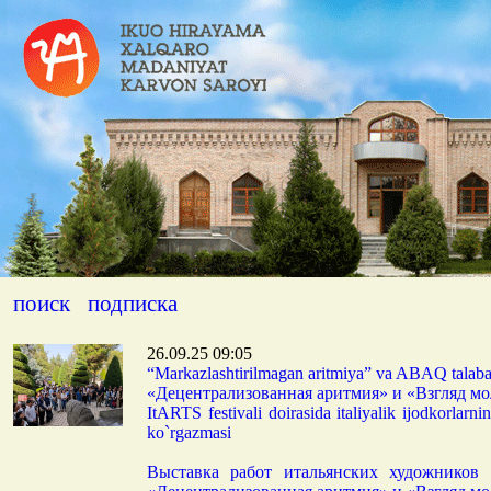
поиск
подписка
26.09.25 09:05
“Markazlashtirilmagan aritmiya” va ABAQ talab
«Децентрализованная аритмия» и «Взгляд м
ItARTS festivali doirasida italiyalik ijodkorla
ko`rgazmasi
Выставка работ итальянских художников