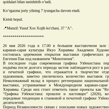
qoidalari bilan tanishtirib o‘tadi.
Ko‘rgazma joriy yilning 7 iyungacha davom etadi.
Kirish bepul.
📍Manzil: Yusuf Xos Xojib ko'chasi, 37 "A".
*********************
26 мая 2026 года в 17.00 в большом выставочном зале
караван-сарая культуры Икуо Хираямы Академии Художе
состоялась церемония открытия выставки графических 
Евгения Пак под названием “Монотипия”.
В последние годы современная графика Узбекистана пе
подъёма после долгого периода застоя: наблюдается рост в ра
и печатной графики, что отражается в творчестве отд
художников, заметно увеличилось количество выставок г
Немаловажный вклад в процесс регенерации национальной
выставки, устраиваемые в Международном караван-сара
Хираямы. Среди них стоит отметить такие проекты как “Refl
“Графика Узбекистана: прошлое и настоящее” (2026), к
передовые тенденции в станковой и печатной графике Узбек
десятилетий.
Период Независимости связан с поисками новых художестве