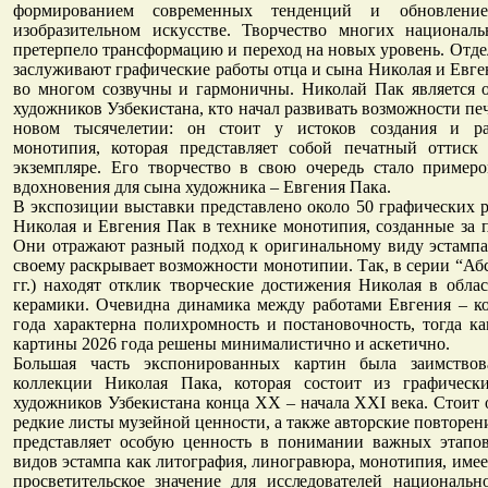
формированием современных тенденций и обновлени
изобразительном искусстве. Творчество многих национал
претерпело трансформацию и переход на новых уровень. Отд
заслуживают графические работы отца и сына Николая и Евге
во многом созвучны и гармоничны. Николай Пак является 
художников Узбекистана, кто начал развивать возможности пе
новом тысячелетии: он стоит у истоков создания и ра
монотипия, которая представляет собой печатный оттиск
экземпляре. Его творчество в свою очередь стало пример
вдохновения для сына художника – Евгения Пака.
В экспозиции выставки представлено около 50 графических 
Николая и Евгения Пак в технике монотипия, созданные за п
Они отражают разный подход к оригинальному виду эстампа
своему раскрывает возможности монотипии. Так, в серии “Абс
гг.) находят отклик творческие достижения Николая в обла
керамики. Очевидна динамика между работами Евгения – к
года характерна полихромность и постановочность, тогда к
картины 2026 года решены минималистично и аскетично.
Большая часть экспонированных картин была заимствов
коллекции Николая Пака, которая состоит из графическ
художников Узбекистана конца ХХ – начала XXI века. Стоит о
редкие листы музейной ценности, а также авторские повторени
представляет особую ценность в понимании важных этапов
видов эстампа как литография, линогравюра, монотипия, име
просветительское значение для исследователей национальн