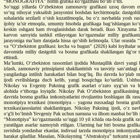
“MONOGRAFIYA” nomli grafika ko‘rgazmasi bo‘lib o‘tdi.
So‘nggi yillarda O‘zbekiston zamonaviy grafikasi uzoq davom et
so‘ng nihoyat yuksalish jarayonini boshdan kechirmoqda: dastgohl
sohalarida sezilarli o‘sish kuzatilmoqda, bu o‘z navbatida yosh ra
ijobiy ta’sir etmoqda, umumiy hisobda grafikaga bag‘ishlangan ko‘
keskin oshgani ham rivoglanishdan darak beradi. Ikuo Xirayama 
karvon saroyida tashkil etilayotgan ko‘rgazmalar milliy grafikani
jarayoniga ma’lum darajada hissa qo‘shib kelmoqda. Ular orasida “
va “O‘zbekiston grafikasi: kecha va bugun” (2026) kabi loyihalar so
davomida milliy dastgohli va bosma grafikada shakllangan ilg‘or t
ettiradi.
Ma’lumki, O‘zbekiston rassomlari ijodida Mustaqillik davri yangi b
izlash, zamonaviy prinsiplarni shakllantirish va tasviriy san‘atdag
yangilashga intilish harakatlari bilan bog‘liq. Bu davrda ko‘plab m
ijodi evrilishlarga duch kelib, yangi bosqichga ko‘tarildi. Ushbu
Nikolay va Evgeniy Pakning grafik asarlari o‘zaro uyg‘un va h
alohida e‘tiborga loyiqdir. Nikolay Pak O‘zbekiston grafikasining
davrida bosma grafika imkoniyatlarini rivojlantira boshlagan ilk ras
monotipiya texnikasi (monotipiya – yagona nusxadagi bosma grafik
texnikasi)asoslarini shakllantirgan. Nikolay Pakning ijodi, o‘z na
o‘g'li bo‘lmish Yevgeniy Pak uchun namuna va ilhom manbai bo‘lib 
“Monotipiya” ko‘rgazmasida so‘nggi 10 yil ichida ota-bola grafik r
yaratilgan asarlar namoyish etilgan. Ularning har biri bosma grafik
ravishda yondashar ekanlar, indivual tarzda monotipiya imkoniyatla
harakat qiladilar. Masalan, Nikolayning “Abstraksiya” turkumi yarali