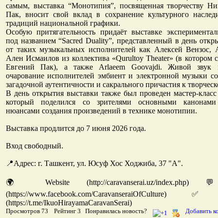
самым, выставка “Монотипия”, посвященная творчеству Ни
Пак, вносит свой вклад в сохранение культурного наслед
традиций национальной графики.
Особую притягательность придаёт выставке эксперимента
под названием “Sacred Duality”, представленный в день откр
от таких музыкальных исполнителей как Алексей Вензос, 
Ален Исмаилов из коллектива «Qurultoy Theater» (в котором 
Евгений Пак), а также Arlaeem Goovajdi. Живой звук 
очарование исполнителей эмбиент и электронной музыки со
загадочной аутентичности и сакрального причастия к творческ
В день открытия выставки также был проведен мастер-класс
который поделился со зрителями основными канонам
нюансами создания произведений в технике монотипии.
Выставка продлится до 7 июня 2026 года.
Вход свободный.
📍Адрес: г. Ташкент, ул. Юсуф Хос Ходжиба, 37 "А".
🌍 Website (http://caravanserai.uz/index.php
(https://www.facebook.com/CaravanseraiOfCultur
(https://t.me/IkuoHirayamaCaravanSerai)
Просмотров 73 Рейтинг 3 Понравилась новость?
Добавить к