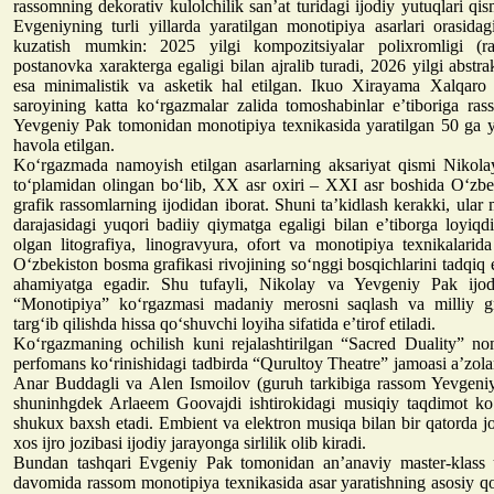
rassomning dekorativ kulolchilik san’at turidagi ijodiy yutuqlari qis
Evgeniyning turli yillarda yaratilgan monotipiya asarlari orasidag
kuzatish mumkin: 2025 yilgi kompozitsiyalar polixromligi (ra
postanovka xarakterga egaligi bilan ajralib turadi, 2026 yilgi abstra
esa minimalistik va asketik hal etilgan. Ikuo Xirayama Xalqaro
saroyining katta ko‘rgazmalar zalida tomoshabinlar e’tiboriga ra
Yevgeniy Pak tomonidan monotipiya texnikasida yaratilgan 50 ga ya
havola etilgan.
Ko‘rgazmada namoyish etilgan asarlarning aksariyat qismi Nikol
to‘plamidan olingan bo‘lib, XX asr oxiri – XXI asr boshida O‘zb
grafik rassomlarning ijodidan iborat. Shuni ta’kidlash kerakki, ular
darajasidagi yuqori badiiy qiymatga egaligi bilan e’tiborga loyiqd
olgan litografiya, linogravyura, ofort va monotipiya texnikalarida
O‘zbekiston bosma grafikasi rivojining so‘nggi bosqichlarini tadqi
ahamiyatga egadir. Shu tufayli, Nikolay va Yevgeniy Pak ijod
“Monotipiya” ko‘rgazmasi madaniy merosni saqlash va milliy gra
targ‘ib qilishda hissa qo‘shuvchi loyiha sifatida e’tirof etiladi.
Ko‘rgazmaning ochilish kuni rejalashtirilgan “Sacred Duality” no
perfomans ko‘rinishidagi tadbirda “Qurultoy Theatre” jamoasi a’zol
Anar Buddagli va Alen Ismoilov (guruh tarkibiga rassom Yevgeni
shuninhgdek Arlaeem Goovajdi ishtirokidagi musiqiy taqdimot ko
shukux baxsh etadi. Embient va elektron musiqa bilan bir qatorda j
xos ijro jozibasi ijodiy jarayonga sirlilik olib kiradi.
Bundan tashqari Evgeniy Pak tomonidan an’anaviy master-klass u
davomida rassom monotipiya texnikasida asar yaratishning asosiy qo