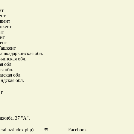
нт
ент
шкент
ашкент
нт
ент
кент
 Ташкент
Кашкадарьинская обл.
рьинская обл.
ая обл.
ая обл.
дская обл.
ндская обл.
г.
джиба, 37 "А".
erai.uz/index.php) 💬 Facebook