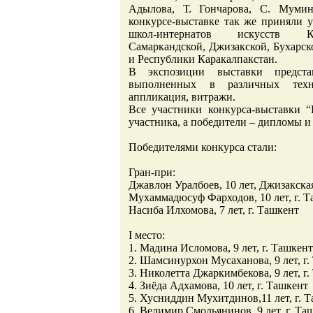
Адылова, Т. Гончарова, С. Мумин
конкурсе-выставке так же приняли 
школ-интернатов искусств Каш
Самаркандской, Джизакской, Бухарс
и Республики Каракалпакстан.
В экспозиции выставки предста
выполненных в различных техни
аппликация, витражи.
Все участники конкурса-выставки 
участника, а победители – дипломы и
Победителями конкурса стали:
Гран-при:
Джавлон Уралбоев, 10 лет, Джизакская
Мухаммадюсуф Фарходов, 10 лет, г. 
Насиба Илхомова, 7 лет, г. Ташкент
I место:
1. Мадина Исломова, 9 лет, г. Ташкент
2. Шамсинурхон Мусаханова, 9 лет, г
3. Николетта Джаркимбекова, 9 лет, г
4. Зиёда Адхамова, 10 лет, г. Ташкент
5. Хусниддин Мухитдинов,11 лет, г. 
6. Велимир Смольянинов, 9 лет, г. Та