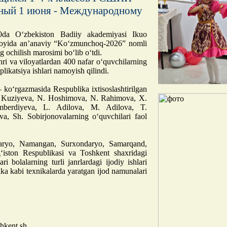
ный 1 июня - Международному
0da O‘zbekiston Badiiy akademiyasi Ikuo
royida an’anaviy “Ko‘zmunchoq-2026” nomli
g ochilish marosimi bo‘lib o‘tdi.
i va viloyatlardan 400 nafar o‘quvchilarning
pplikatsiya ishlari namoyish qilindi.
ko‘rgazmasida Respublika ixtisoslashtirilgan
G. Kuziyeva, N. Hoshimova, N. Rahimova, X.
berdiyeva, L. Adilova, M. Adilova, T.
, Sh. Sobirjonovalarning o‘quvchilari faol
aryo, Namangan, Surxondaryo, Samarqand,
g‘iston Respublikasi va Toshkent shaxridagi
ari bolalarning turli janrlardagi ijodiy ishlari
afika kabi texnikalarda yaratgan ijod namunalari
kent sh.