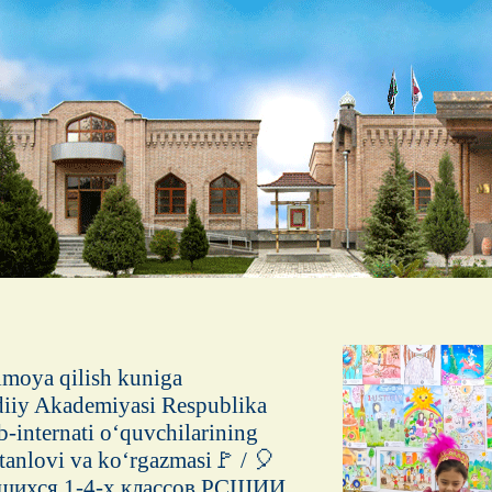
imoya qilish kuniga
diiy Akademiyasi Respublika
ab-internati o‘quvchilarining
anlovi va ko‘rgazmasi🚩 / 🎈
хся 1-4-х классов РСШИИ