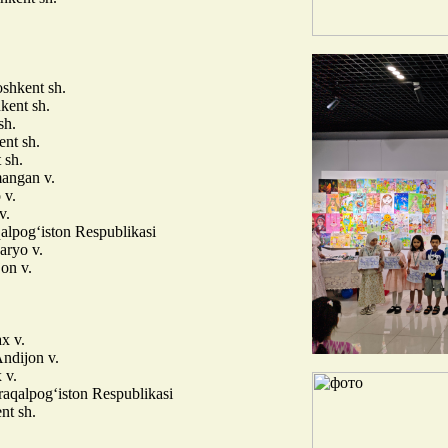
shkent sh.
kent sh.
sh.
ent sh.
 sh.
angan v.
 v.
v.
alpog‘iston Respublikasi
aryo v.
on v.
x v.
ndijon v.
 v.
aqalpog‘iston Respublikasi
nt sh.