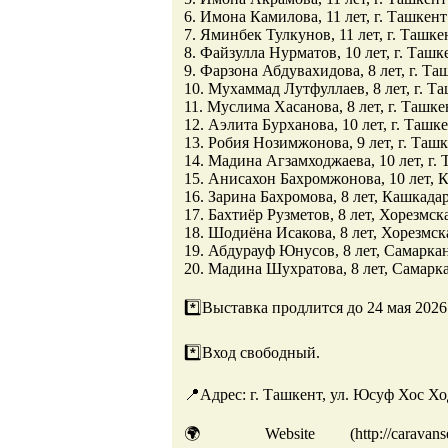
6. Имона Камилова, 11 лет, г. Ташкент
7. Яминбек Тулкунов, 11 лет, г. Ташке
8. Файзулла Нурматов, 10 лет, г. Ташк
9. Фарзона Абдувахидова, 8 лет, г. Та
10. Мухаммад Лутфуллаев, 8 лет, г. Т
11. Муслима Хасанова, 8 лет, г. Ташке
12. Аэлита Бурханова, 10 лет, г. Ташк
13. Робия Нозимжонова, 9 лет, г. Таш
14. Мадина Агзамходжаева, 10 лет, г.
15. Анисахон Бахромжонова, 10 лет, 
16. Зарина Бахромова, 8 лет, Кашкада
17. Бахтиёр Рузметов, 8 лет, Хорезмск
18. Шодиёна Исакова, 8 лет, Хорезмск
19. Абдурауф Юнусов, 8 лет, Самаркан
20. Мадина Шухратова, 8 лет, Самарка
*️⃣Выставка продлится до 24 мая 2026 
*️⃣Вход свободный.
📍Адрес: г. Ташкент, ул. Юсуф Хос Хо
🌍 Website (http://caravans