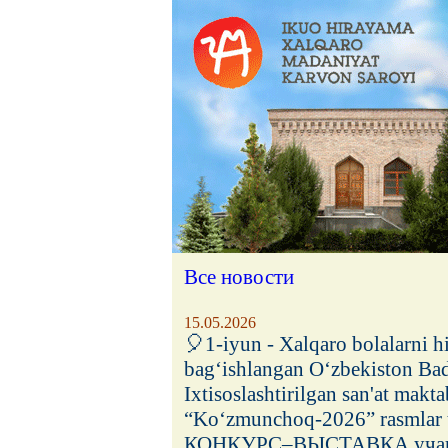
Все новости
15.05.2026
🎈1-iyun - Xalqaro bolalarni h
bag‘ishlangan O‘zbekiston Ba
Ixtisoslashtirilgan san'at makt
“Ko‘zmunchoq-2026” rasmlar t
КОНКУРС–ВЫСТАВКА учащи