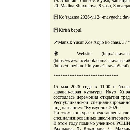
19. Abdurauf Yunusov, 8 yosh, Samarqan
20. Madina Shuxratova, 8 yosh, Samarqa
*️⃣Ko‘rgazma 2026-yil 24-maygacha dav
*️⃣Kirish bepul.
📍Manzil: Yusuf Xos Xojib ko'chasi, 37 
🌍 Website (http://caravans
(https://www.facebook.com/Ca
(https://t.me/IkuoHirayamaCaravanSerai)
****************************
15 мая 2026 года в 11:00 в боль
караван-сарая культуры Икуо Хир
состоялась церемония открытия тра
Республиканской специализирован
под названием “Кузмунчок-2026”.
На этом конкурсе представлены тво
специализированных школ-интернатов
В этом году помимо учеников РСШИИ
Рахимова, Х. Каххоровa, С. Махка