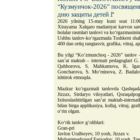
“Кузмунчок-2026” посвящен
дню защиты детей🚩
2026 yilning 15-may kuni soat 11:0
Xirayama Xalqaro madaniyat karvon sa
bolalar rasmlari tanlovi va ko‘rgazmasinin
Ushbu tanlov-ko‘rgazmada Toshkent shahr
400 dan ortiq rangtasvir, grafika, vitraj, a
Bu yilgi “Ko‘zmunchoq - 2026” tanlov – 
san’at maktab – internati pedagoglari 
Qahhorova, S. Mahkamova, K. Igam
Goncharova, S. Mo‘minova, Z. Badalova
ishtirok etmoqda.
Mazkur ko‘rgazmali tanlovda Qashqad
Jizzax, Sirdaryo viloyatlari, Qoraqalpo
Ixtisoslashtirilgan san’at maktab-internatl
bilan birga applikasiya, kollaj, vitraj, gr
o‘rin olgan.
Ko‘rik tanlov g‘oliblari:
Gran-pri
Javlon Uralboyev, 10 yosh, Jizzax v.
Muhammadyusuf Farxodov, 10 yosh, Tosh