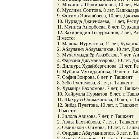
7. Мохиноза Шокиржонова, 10 лет, На
8. Муслима Соитова, 8 лет, Кашкадарь
9. Фотима Эргашбоева, 10 лет, Джизак
10. Нурзада Джиенбаева, 11 лет, Респ
11. Муниса Анорбоева, 8 лет, Сурханд
12. Захириддин Гофуржонов, 7 лет, А
II место:
1. Малика Нурматова, 11 лет, Бухарска
2. Абдулазиз Абдумаликов, 10 лет, Дж
3. Мухаммаддиёр Авазбеков, 7 лет, А
4. Фарзона Джуманазарова, 10 лет, Дж
5. Дилнура Худайбергенова, 11 лет, 
6. Мубина Мухиддинова, 10 лет, г. Т
7. София Зоирова, 8 лет, г. Ташкент
8. Зебо Рустамова, 8 лет, г. Ташкент
9. Хумайра Бахромова, 7 лет, г. Ташке
10. Хайрулла Нурматов, 8 лет, г. Ташк
11. Шахруза Олимжонова, 10 лет, г. Т
12. Зиёда Пулатова, 10 лет, г. Ташкент
III место:
1. Зилола Азизова, 7 лет, г. Ташкент
2. Азиза Бахтиёрова, 7 лет, г. Ташкент
3. Оминахон Олимова, 10 лет, г. Ташк
4. Фирдавс Абдуманнопов, 8 лет, г. Т
5. Имона Акрамова, 11 лет, г. Ташкент