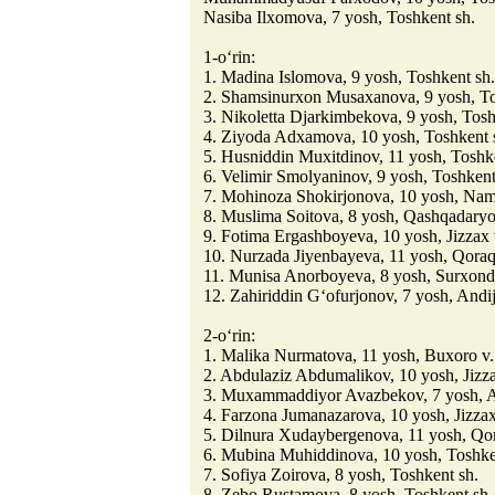
Nasiba Ilxomova, 7 yosh, Toshkent sh.
1-o‘rin:
1. Madina Islomova, 9 yosh, Toshkent sh.
2. Shamsinurxon Musaxanova, 9 yosh, To
3. Nikoletta Djarkimbekova, 9 yosh, Tosh
4. Ziyoda Adxamova, 10 yosh, Toshkent 
5. Husniddin Muxitdinov, 11 yosh, Toshk
6. Velimir Smolyaninov, 9 yosh, Toshkent
7. Mohinoza Shokirjonova, 10 yosh, Nam
8. Muslima Soitova, 8 yosh, Qashqadaryo
9. Fotima Ergashboyeva, 10 yosh, Jizzax 
10. Nurzada Jiyenbayeva, 11 yosh, Qoraq
11. Munisa Anorboyeva, 8 yosh, Surxond
12. Zahiriddin G‘ofurjonov, 7 yosh, Andij
2-o‘rin:
1. Malika Nurmatova, 11 yosh, Buxoro v.
2. Abdulaziz Abdumalikov, 10 yosh, Jizza
3. Muxammaddiyor Avazbekov, 7 yosh, A
4. Farzona Jumanazarova, 10 yosh, Jizzax
5. Dilnura Xudaybergenova, 11 yosh, Qor
6. Mubina Muhiddinova, 10 yosh, Toshke
7. Sofiya Zoirova, 8 yosh, Toshkent sh.
8. Zebo Rustamova, 8 yosh, Toshkent sh.