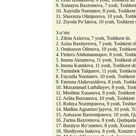
9. Xumayra Baxromova, 7 yosh, Toshkent
10. Xayrulla Nurmatov, 8 yosh, Toshkent
11. Shaxruza Olimjonova, 10 yosh, Toshk
12. Ziyoda Po‘latova, 10 yosh, Toshkent 
3-o‘rin:
1. Zilola Azizova, 7 yosh, Toshkent sh.
2. Aziza Baxtiyerova, 7 yosh, Toshkent s
3. Ominaxon Olimova, 10 yosh, Toshkent
4. Firdavs Abdumannopov, 8 yosh, Toshk
5. Imona Akramova, 11 yosh, Toshkent s
6. Imona Kamilova, 11 yosh, Toshkent sh
7. Yaminbek Tulqunov, 11 yosh, Toshkent
8. Fayzulla Nurmatov, 10 yosh, Toshkent 
9. Farzona Abduvaxidova, 8 yosh, Toshke
10. Muxammad Lutfullayev, 8 yosh, Tosh
11. Muslima Xasanova, 8 yosh, Toshkent 
12. Aelita Burxanova, 10 yosh, Toshkent 
13. Robiya Nozimjonova, 9 yosh, Toshke
14. Madina Agzamxo‘jayeva, 10 yosh, To
15. Anisaxon Baxromjonova, 10 yosh, Qa
16. Zarina Baxromova, 8 yosh, Qashqada
17. Baxtiyor Ro‘zmetov, 8 yosh, Xorazm 
18. Shodiyona Isakova, 8 yosh, Xorazm v