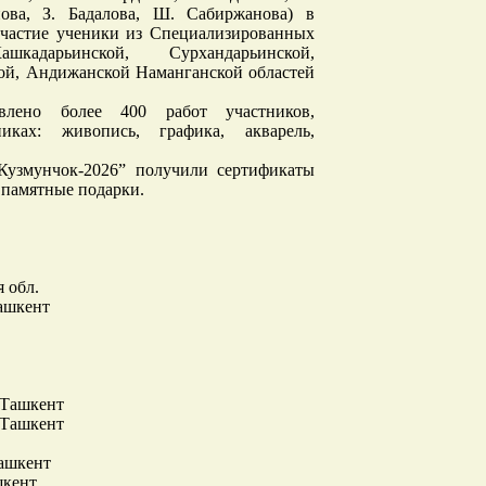
ова, З. Бадалова, Ш. Сабиржанова) в
участие ученики из Специализированных
кадарьинской, Сурхандарьинской,
кой, Андижанской Наманганской областей
влено более 400 работ участников,
ках: живопись, графика, акварель,
“Кузмунчок-2026” получили сертификаты
 памятные подарки.
 обл.
Ташкент
. Ташкент
. Ташкент
Ташкент
шкент