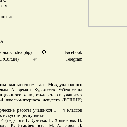
d v.
nd v.
om etadi.
"A".
erai.uz/index.php) 💬 Facebook
ravanseraiOfCulture) ✅ Telegram
шом выставочном зале Международного
аямы Академии Художеств Узбекистана
диционного конкурса–выставки учащихся
ной школы-интерната искусств (РСШИИ)
рческие работы учащихся 1 – 4 классов
 искусств республики.
 (педагоги Г. Кузиева, Н. Хошимова, Н.
мова, К. Игамбердиева, М. Адылова, Л.