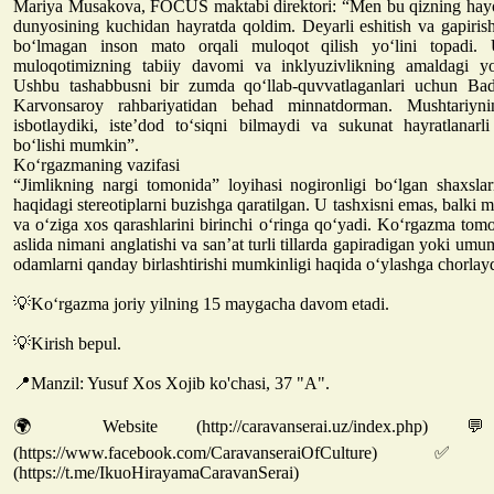
Mariya Musakova, FOCUS maktabi direktori: “Men bu qizning hayot
dunyosining kuchidan hayratda qoldim. Deyarli eshitish va gapiris
bo‘lmagan inson mato orqali muloqot qilish yo‘lini topadi.
muloqotimizning tabiiy davomi va inklyuzivlikning amaldagi yo
Ushbu tashabbusni bir zumda qo‘llab-quvvatlaganlari uchun Ba
Karvonsaroy rahbariyatidan behad minnatdorman. Mushtariynin
isbotlaydiki, iste’dod to‘siqni bilmaydi va sukunat hayratlanarl
bo‘lishi mumkin”.
Ko‘rgazmaning vazifasi
“Jimlikning nargi tomonida” loyihasi nogironligi bo‘lgan shaxslar
haqidagi stereotiplarni buzishga qaratilgan. U tashxisni emas, balki m
va o‘ziga xos qarashlarini birinchi o‘ringa qo‘yadi. Ko‘rgazma tom
aslida nimani anglatishi va san’at turli tillarda gapiradigan yoki u
odamlarni qanday birlashtirishi mumkinligi haqida o‘ylashga chorlayd
💡Ko‘rgazma joriy yilning 15 maygacha davom etadi.
💡Kirish bepul.
📍Manzil: Yusuf Xos Xojib ko'chasi, 37 "A".
🌍 Website (http://caravanserai.uz/index.php
(https://www.facebook.com/CaravanseraiOfCultur
(https://t.me/IkuoHirayamaCaravanSerai)