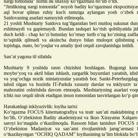
nargi tomonida” nomli ilk shaxsiy ko‘rgazmasi bo‘lib o‘tdi.
“Jimlikning nargi tomonida” noyob badiiy ko‘rgazmasi ekspozitsiyas
aql bovar qilmas ruhiy kuch ramziga aylangan yosh o‘zbek r
Saidovaning asarlari namoyish etilmoqda.
21 yoshli Mushtariy Saidova tug‘ilganidan beri mutloq sukunat dun
eshitmaydi va gapirmaydi. Bundan tashqari ko‘rish qobiliyatida 
duch keldi - chap ko‘zi butunlay ko’rmay turib o‘ng ko‘zining zaiflas
to‘sqinlik qilmadi va aksincha dunyo bilan muloqot qilishning 
topishga, mato, bo‘yoqlar va amaliy ijod orqali zavqlanishga intildi.
San’at yagona til sifatida
Mushtariy 9 yoshida rasm chizishni boshlagan. Bugungi kund
moybo‘yoq va akril bilan ishlash, zargarlik buyumlari yaratish, idis
va yog‘ochga nozik miniatyuralar yaratish bor. Sankt-Peterburgdag
tahsil olgan va hozirda IT-Parkda xususiy darslar va inklyuziv ta’
mahoratini oshirishda davom etmoqda. Mushtariyning asarlari voqel
ichki nur orqali idrok etadigan inson tomonidan tasvirlangan ko‘p qirr
Harakatdagi inklyuzivlik: loyiha tarixi
Ko‘rgazma FOCUS kinematografiya va teatr san’ati maktabining no
bo‘lib, O‘zbekiston Badiiy akademiyasi va Ikuo Xirayama Xalqar
saroyi ko‘magida o‘tkazilmoqda. Rassom bilan tanishuv FOCUS 
O‘zbekiston Madaniyat va san’atni rivojlantirish jamg‘armasi 
o‘tkazilayotgan “OCHIQ QADAM” loyihasining ta’lim blokida bo‘lib