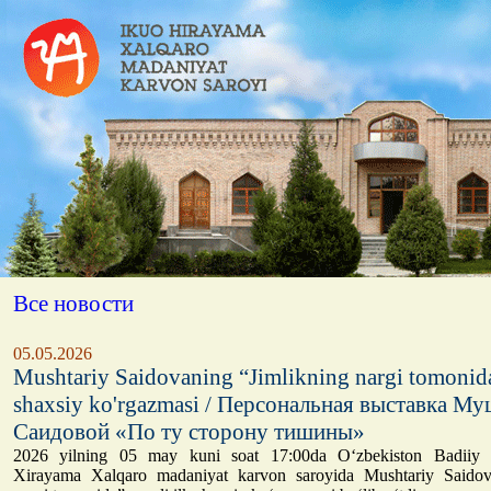
Все новости
05.05.2026
Mushtariy Saidovaning “Jimlikning nargi tomonid
shaxsiy ko'rgazmasi / Персональная выставка М
Саидовой «По ту сторону тишины»
2026 yilning 05 may kuni soat 17:00da O‘zbekiston Badiiy 
Xirayama Xalqaro madaniyat karvon saroyida Mushtariy Saidov