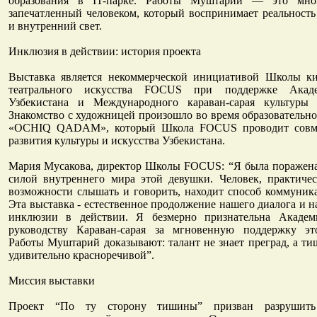
образования в IT-парке. Работы Муштарий — это мно
запечатленный человеком, который воспринимает реальност
и внутренний свет.
Инклюзия в действии: история проекта
Выставка является некоммерческой инициативой Школы к
театрального искусства FOCUS при поддержке Акаде
Узбекистана и Международного караван-сарая культуры
Знакомство с художницей произошло во время образовательно
«OCHIQ QADAM», который Школа FOCUS проводит совм
развития культуры и искусства Узбекистана.
Мария Мусакова, директор Школы FOCUS: “Я была поражен
силой внутреннего мира этой девушки. Человек, практич
возможности слышать и говорить, находит способ коммуника
Эта выставка - естественное продолжение нашего диалога и 
инклюзии в действии. Я безмерно признательна Академ
руководству Караван-сарая за мгновенную поддержку э
Работы Муштарий доказывают: талант не знает преград, а т
удивительно красноречивой”.
Миссия выставки
Проект “По ту сторону тишины” призван разрушить