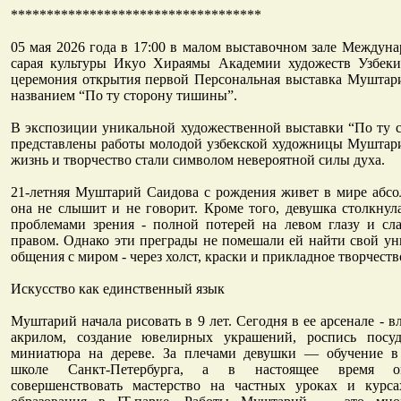
***********************************
05 мая 2026 года в 17:00 в малом выставочном зале Междуна
сарая культуры Икуо Хираямы Академии художеств Узбекис
церемония открытия первой Персональная выставка Муштар
названием “По ту сторону тишины”.
В экспозиции уникальной художественной выставки “По ту 
представлены работы молодой узбекской художницы Муштари
жизнь и творчество стали символом невероятной силы духа.
21-летняя Муштарий Саидова с рождения живет в мире абс
она не слышит и не говорит. Кроме того, девушка столкнул
проблемами зрения - полной потерей на левом глазу и сл
правом. Однако эти преграды не помешали ей найти свой у
общения с миром - через холст, краски и прикладное творчеств
Искусство как единственный язык
Муштарий начала рисовать в 9 лет. Сегодня в ее арсенале - в
акрилом, создание ювелирных украшений, роспись посу
миниатюра на дереве. За плечами девушки — обучение в
школе Санкт-Петербурга, а в настоящее время о
совершенствовать мастерство на частных уроках и курс