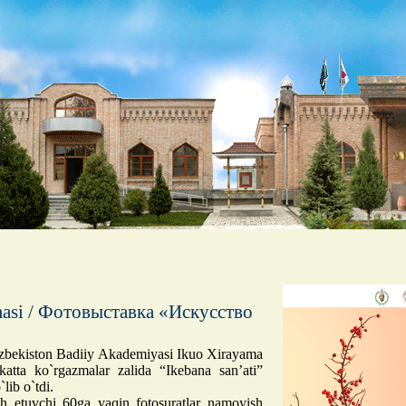
zmasi / Фотовыставка «Искусство
‘zbekiston Badiiy Akademiyasi Ikuo Xirayama
atta ko`rgazmalar zalida “Ikebana san’ati”
lib o`tdi.
h etuvchi 60ga yaqin fotosuratlar namoyish