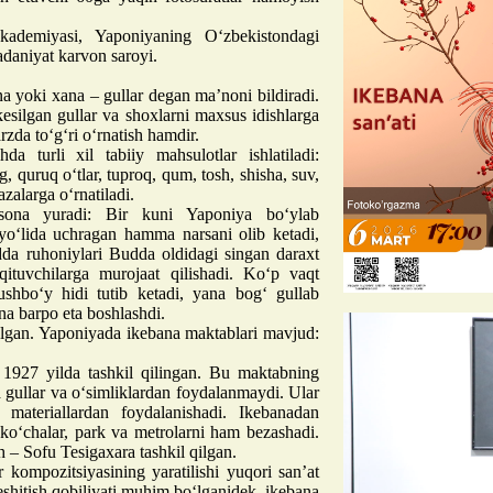
Akademiyasi, Yaponiyaning O‘zbekistondagi
daniyat karvon saroyi.
 yoki xana – gullar degan ma’noni bildiradi.
kesilgan gullar va shoxlarni maxsus idishlarga
rzda to‘g‘ri o‘rnatish hamdir.
da turli xil tabiiy mahsulotlar ishlatiladi:
rg, quruq o‘tlar, tuproq, qum, tosh, shisha, suv,
zalarga o‘rnatiladi.
afsona yuradi: Bir kuni Yaponiya bo‘ylab
yo‘lida uchragan hamma narsani olib ketadi,
da ruhoniylari Budda oldidagi singan daraxt
qituvchilarga murojaat qilishadi. Ko‘p vaqt
ushbo‘y hidi tutib ketadi, yana bog‘ gullab
na barpo eta boshlashdi.
gan. Yaponiyada ikebana maktablari mavjud:
1927 yilda tashkil qilingan. Bu maktabning
a gullar va o‘simliklardan foydalanmaydi. Ular
 materiallardan foydalanishadi. Ikebanadan
 ko‘chalar, park va metrolarni ham bezashadi.
 – Sofu Tesigaxara tashkil qilgan.
kompozitsiyasining yaratilishi yuqori san’at
eshitish qobiliyati muhim bo‘lganidek, ikebana