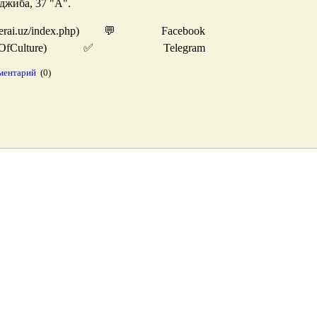
джиба, 37 "А".
erai.uz/index.php) 💬 Facebook
ravanseraiOfCulture) ✅ Telegram
ментарий
(0)