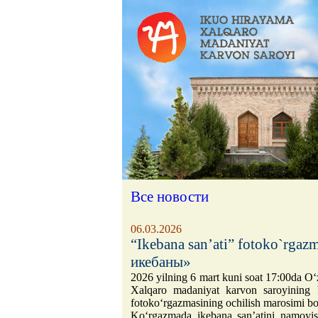
Все новости
06.03.2026
“Ikebana san’ati” fotoko`rga
икебаны»
2026 yilning 6 mart kuni soat 17:00da O
Xalqaro madaniyat karvon saroyining k
fotoko‘rgazmasining ochilish marosimi bo`
Ko‘rgazmada ikebana san’atini namoyis