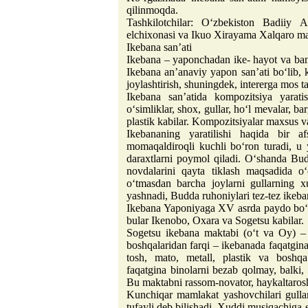
qilinmoqda.
Tashkilotchilar: O‘zbekiston Badiiy 
elchixonasi va Ikuo Xirayama Xalqaro ma
Ikebana san’ati
Ikebana – yaponchadan ike- hayot va bana
Ikebana an’anaviy yapon san’ati bo‘lib, 
joylashtirish, shuningdek, intererga mos ta
Ikebana san’atida kompozitsiya yaratish
o‘simliklar, shox, gullar, ho‘l mevalar, ba
plastik kabilar. Kompozitsiyalar maxsus va
Ikebananing yaratilishi haqida bir 
momaqaldiroqli kuchli bo‘ron turadi, u 
daraxtlarni poymol qiladi. O‘shanda Bud
novdalarini qayta tiklash maqsadida o‘
o‘tmasdan barcha joylarni gullarning x
yashnadi, Budda ruhoniylari tez-tez ikeba
Ikebana Yaponiyaga XV asrda paydo bo‘l
bular Ikenobo, Oxara va Sogetsu kabilar.
Sogetsu ikebana maktabi (o‘t va Oy) – 
boshqalaridan farqi – ikebanada faqatgin
tosh, mato, metall, plastik va boshqa
faqatgina binolarni bezab qolmay, balki,
Bu maktabni rassom-novator, haykaltarosh
Kunchiqar mamlakat yashovchilari gullar 
tufayli deb bilishadi. Xuddi musiqachiga 