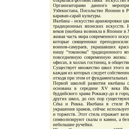
открылась фотовыставка “Искусство 
Организаторами данного меропр
Узбекистана, Посольство Японии в 
караван-сарай культуры.
Икебана – искусство аранжировки цве
традиционных японских искусств. 
веков (икебана возникла в Японии в X
живая часть мира современного иску
которые священники преподносили
воинов-самураев, украшавших кра
нишу “токонома” традиционного яп
повседневную современную жизнь: 
офисах, в холлах гостиниц, в обществ
Существует множество школ этого ис
каждая из которых следует собствен
отходя при этом от фундаментальных
Первой школой развития икебаны с
основана в середине XV века Ик
буддийского храма Роккаку-до в горо
других школ, до сих пор существуют
Сёка и Рикка. Икебана в стиле Ри
украшения храмов, сейчас используе
и торжеств. Этот стиль отражает ве
символизируют скалы и камни, а бе
небольшие ручейки.