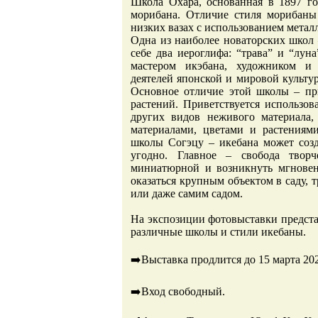
Школа Охара, основанная в 1897 го
морибана. Отличие стиля морибаны
низких вазах с использованием метал
Одна из наиболее новаторских школ 
себе два иероглифа: “трава” и “лун
мастером икэбана, художником и
деятелей японской и мировой культу
Основное отличие этой школы – пр
растений. Приветствуется использов
других видов неживого материала
материалами, цветами и растениям
школы Согэцу – икебана может созда
угодно. Главное – свобода твор
миниатюрной и возникнуть мгновен
оказаться крупным объектом в саду, 
или даже самим садом.
На экспозиции фотовыставки предст
различные школы и стили икебаны.
➡️Выставка продлится до 15 марта 202
➡️Вход свободный.