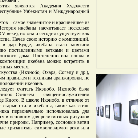
Икебана”.
иятия являются Академия Художеств
Республике Узбекистан и Международный
тов – самое знаменитое и красивейшее из
История икебаны насчитывает несколько
V веке), но она и сегодня существует как
сства. Начав свою историю с композиций,
 в дар Будде, икебана стала занятием
сиво поставленными ветками и цветами
онского дома. Постепенно она вошла в
композиции икебана можно встретить в
енных местах.
кусства (Икэнобо, Охара, Согэцу и др.),
ным правилам и техникам аранжировки, не
 положений икебана.
ледует считать Икэнобо. Икэнобо была
энобо Сэнкэем – священнослужителем
де Киото. В школе Икэнобо, в отличие от
 старые стили икебаны, такие как стиль
кка первоначально использовалась для
тся в основном для религиозных ритуалов
личие природы. Например, сосновые ветви
лые хризантемы символизируют реки или