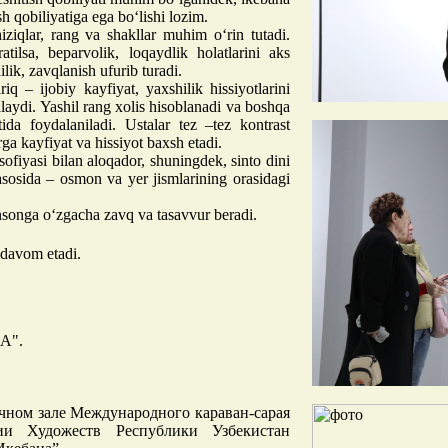
sh qobiliyatiga ega bo‘lishi lozim.
iziqlar, rang va shakllar muhim o‘rin tutadi.
tilsa, beparvolik, loqaydlik holatlarini aks
ilik, zavqlanish ufurib turadi.
riq – ijobiy kayfiyat, yaxshilik hissiyotlarini
alaydi. Yashil rang xolis hisoblanadi va boshqa
tida foydalaniladi. Ustalar tez –tez kontrast
ga kayfiyat va hissiyot baxsh etadi.
ofiyasi bilan aloqador, shuningdek, sinto dini
osida – osmon va yer jismlarining orasidagi
nsonga o‘zgacha zavq va tasavvur beradi.
 davom etadi.
"A".
очном зале Международного караван-сарая
и Художеств Республики Узбекистан