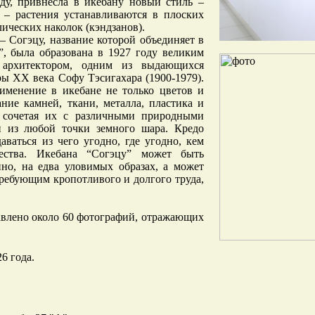
ду, привнесла в икебану новый стиль –
 – растения устанавливаются в плоских
лических наколок (кэндзанов).
– Согэцу, название которой объединяет в
а”, была образована в 1927 году великим
 архитектором, одним из выдающихся
ры XX века Софу Тэсигахара (1900-1979).
именение в икебане не только цветов и
ание камней, ткани, металла, пластика и
, сочетая их с различными природными
и из любой точки земного шара. Кредо
ваться из чего угодно, где угодно, кем
чества. Икебана “Согэцу” может быть
но, на едва уловимых образах, а может
требующим кропотливого и долгого труда,
авлено около 60 фотографий, отражающих
6 года.