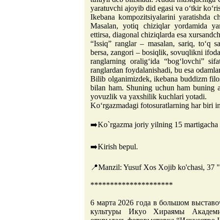
yaratuvchi ajoyib did egasi va o‘tkir ko‘ri
Ikebana kompozitsiyalarini yaratishda ch
Masalan, yotiq chiziqlar yordamida yara
ettirsa, diagonal chiziqlarda esa xursandch
“Issiq” ranglar – masalan, sariq, to‘q sa
bersa, zangori – bosiqlik, sovuqlikni ifod
ranglarning oralig‘ida “bog‘lovchi” sifa
ranglardan foydalanishadi, bu esa odamlar
Bilib olganimizdek, ikebana buddizm filos
bilan ham. Shuning uchun ham buning as
yovuzlik va yaxshilik kuchlari yotadi.
Ko‘rgazmadagi fotosuratlarning har biri i
➡️Ko`rgazma joriy yilning 15 martigacha
➡️Kirish bepul.
📍Manzil: Yusuf Xos Xojib ko'chasi, 37 
*********************
6 марта 2026 года в большом выстав
культуры Икуо Хираямы Академи