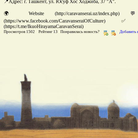
📍Адрес: г. Ташкент, ул. Юсуф Хос Ходжиба, 37 "А".
🌍 Website (http://caravanserai.uz/index.php
(https://www.facebook.com/CaravanseraiOfCultur
(https://t.me/IkuoHirayamaCaravanSerai)
Просмотров 1502 Рейтинг 13 Понравилась новость?
Добавить 