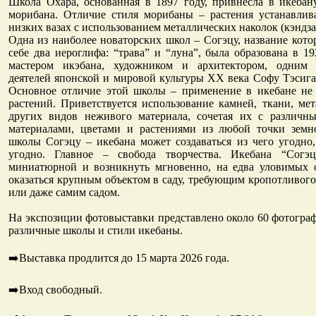
Школа Охара, основанная в 1897 году, привнесла в икебан
морибана. Отличие стиля морибаны – растения устанавлив
низких вазах с использованием металлических наколок (кэндза
Одна из наиболее новаторских школ – Согэцу, название кото
себе два иероглифа: “трава” и “луна”, была образована в 1
мастером икэбана, художником и архитектором, одним
деятелей японской и мировой культуры XX века Софу Тэсигах
Основное отличие этой школы – применение в икебане не 
растений. Приветствуется использование камней, ткани, мет
других видов неживого материала, сочетая их с различ
материалами, цветами и растениями из любой точки земн
школы Согэцу – икебана может создаваться из чего угодно,
угодно. Главное – свобода творчества. Икебана “Согэ
миниатюрной и возникнуть мгновенно, на едва уловимых о
оказаться крупным объектом в саду, требующим кропотливого 
или даже самим садом.
На экспозиции фотовыставки представлено около 60 фотогр
различные школы и стили икебаны.
➡️Выставка продлится до 15 марта 2026 года.
➡️Вход свободный.