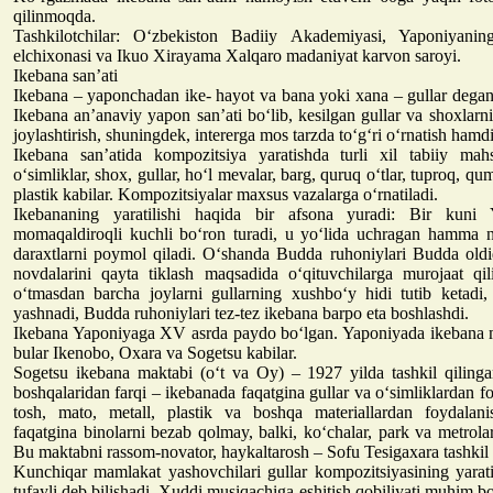
qilinmoqda.
Tashkilotchilar: O‘zbekiston Badiiy Akademiyasi, Yaponiyanin
elchixonasi va Ikuo Xirayama Xalqaro madaniyat karvon saroyi.
Ikebana san’ati
Ikebana – yaponchadan ike- hayot va bana yoki xana – gullar degan 
Ikebana an’anaviy yapon san’ati bo‘lib, kesilgan gullar va shoxlarn
joylashtirish, shuningdek, intererga mos tarzda to‘g‘ri o‘rnatish hamdi
Ikebana san’atida kompozitsiya yaratishda turli xil tabiiy mahsul
o‘simliklar, shox, gullar, ho‘l mevalar, barg, quruq o‘tlar, tuproq, qum
plastik kabilar. Kompozitsiyalar maxsus vazalarga o‘rnatiladi.
Ikebananing yaratilishi haqida bir afsona yuradi: Bir kuni 
momaqaldiroqli kuchli bo‘ron turadi, u yo‘lida uchragan hamma na
daraxtlarni poymol qiladi. O‘shanda Budda ruhoniylari Budda oldi
novdalarini qayta tiklash maqsadida o‘qituvchilarga murojaat qi
o‘tmasdan barcha joylarni gullarning xushbo‘y hidi tutib ketadi
yashnadi, Budda ruhoniylari tez-tez ikebana barpo eta boshlashdi.
Ikebana Yaponiyaga XV asrda paydo bo‘lgan. Yaponiyada ikebana 
bular Ikenobo, Oxara va Sogetsu kabilar.
Sogetsu ikebana maktabi (o‘t va Oy) – 1927 yilda tashkil qilin
boshqalaridan farqi – ikebanada faqatgina gullar va o‘simliklardan 
tosh, mato, metall, plastik va boshqa materiallardan foydalani
faqatgina binolarni bezab qolmay, balki, ko‘chalar, park va metrol
Bu maktabni rassom-novator, haykaltarosh – Sofu Tesigaxara tashkil 
Kunchiqar mamlakat yashovchilari gullar kompozitsiyasining yaratil
tufayli deb bilishadi. Xuddi musiqachiga eshitish qobiliyati muhim b