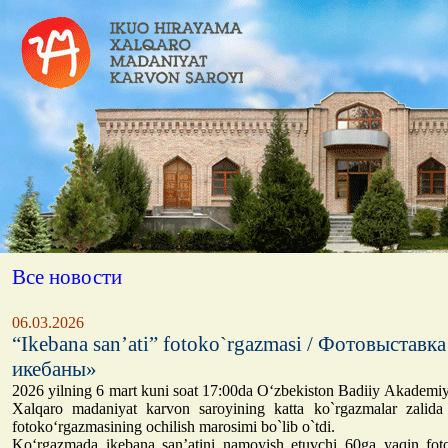
Все новости
06.03.2026
“Ikebana san’ati” fotoko`rgazmasi / Фотовыставк
икебаны»
2026 yilning 6 mart kuni soat 17:00da O‘zbekiston Badiiy Akademi
Xalqaro madaniyat karvon saroyining katta ko`rgazmalar zalida 
fotoko‘rgazmasining ochilish marosimi bo`lib o`tdi.
Ko‘rgazmada ikebana san’atini namoyish etuvchi 60ga yaqin foto