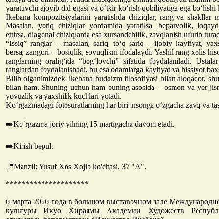
yaratuvchi ajoyib did egasi va o‘tkir ko‘rish qobiliyatiga ega bo‘lishi 
Ikebana kompozitsiyalarini yaratishda chiziqlar, rang va shakllar 
Masalan, yotiq chiziqlar yordamida yaratilsa, beparvolik, loqaydl
ettirsa, diagonal chiziqlarda esa xursandchilik, zavqlanish ufurib turad
“Issiq” ranglar – masalan, sariq, to‘q sariq – ijobiy kayfiyat, yaxsh
bersa, zangori – bosiqlik, sovuqlikni ifodalaydi. Yashil rang xolis hi
ranglarning oralig‘ida “bog‘lovchi” sifatida foydalaniladi. Ustala
ranglardan foydalanishadi, bu esa odamlarga kayfiyat va hissiyot baxs
Bilib olganimizdek, ikebana buddizm filosofiyasi bilan aloqador, shu
bilan ham. Shuning uchun ham buning asosida – osmon va yer jism
yovuzlik va yaxshilik kuchlari yotadi.
Ko‘rgazmadagi fotosuratlarning har biri insonga o‘zgacha zavq va ta
➡️Ko`rgazma joriy yilning 15 martigacha davom etadi.
➡️Kirish bepul.
📍Manzil: Yusuf Xos Xojib ko'chasi, 37 "A".
*********************
6 марта 2026 года в большом выставочном зале Международно
культуры Икуо Хираямы Академии Художеств Республ