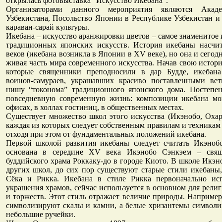
открылась фотовыставка “Искусство Икебана”.
Организаторами данного мероприятия являются Акад
Узбекистана, Посольство Японии в Республике Узбекистан 
караван-сарай культуры.
Икебана – искусство аранжировки цветов – самое знаменитое 
традиционных японских искусств. История икебаны насчит
веков (икебана возникла в Японии в XV веке), но она и сегод
живая часть мира современного искусства. Начав свою истор
которые священники преподносили в дар Будде, икебана
воинов-самураев, украшавших красиво поставленными ве
нишу “токонома” традиционного японского дома. Постепе
повседневную современную жизнь: композиции икебана мо
офисах, в холлах гостиниц, в общественных местах.
Существует множество школ этого искусства (Икэнобо, Охара
каждая из которых следует собственным правилам и техникам
отходя при этом от фундаментальных положений икебана.
Первой школой развития икебаны следует считать Икэноб
основана в середине XV века Икэнобо Сэнкэем – свящ
буддийского храма Роккаку-до в городе Киото. В школе Икэно
других школ, до сих пор существуют старые стили икебаны,
Сёка и Рикка. Икебана в стиле Рикка первоначально исп
украшения храмов, сейчас используется в основном для рели
и торжеств. Этот стиль отражает величие природы. Например
символизируют скалы и камни, а белые хризантемы символи
небольшие ручейки.