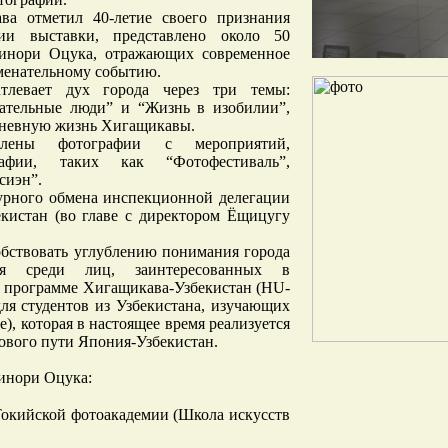
ва отметил 40-летие своего признания
ии выставки, представлено около 50
кинори Оцука, отражающих современное
аменательному событию.
левает дух города через три темы:
лательные люди” и “Жизнь в изобилии”,
едневную жизнь Хигащикавы.
лены фотографии с мероприятий,
афии, таких как “Фотофестиваль”,
сиэн”.
турного обмена инспекционной делегации
кистан (во главе с директором Ёщицугу
собствовать углублению понимания города
я среди лиц, заинтересованных в
 программе Хигащикава-Узбекистан (HU-
ля студентов из Узбекистана, изучающих
), которая в настоящее время реализуется
вого пути Япония-Узбекистан.
инори Оцука:
окийской фотоакадемии (Школа искусств