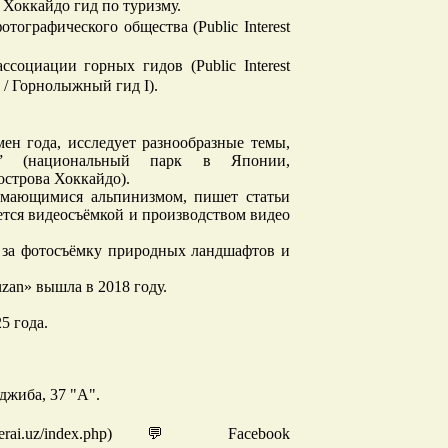
оккайдо гид по туризму.
ографического общества (Public Interest
оциации горных гидов (Public Interest
I / Горнолыжный гид I).
ен года, исследует разнообразные темы,
н” (национальный парк в Японии,
острова Хоккайдо).
имающимися альпинизмом, пишет статьи
ается видеосъёмкой и производством видео
 за фотосъёмку природных ландшафтов и
uzan» вышла в 2018 году.
5 года.
джиба, 37 "А".
erai.uz/index.php) 💬 Facebook