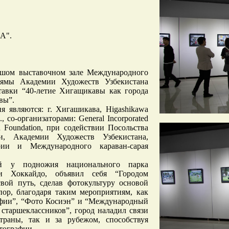
"A".
льшом выставочном зале Международного
аямы Академии Художеств Узбекистана
тавки “40-летие Хигащикавы как города
вы”.
я являются: г. Хигашикава, Higashikawa
., со-организаторами: General Incorporated
ad Foundation, при содействии Посольства
, Академии Художеств Узбекистана,
рии и Международного караван-сарая
ый у подножия национального парка
и Хоккайдо, объявил себя “Городом
вой путь, сделав фотокультуру основой
пор, благодаря таким мероприятиям, как
фии”, “Фото Косиэн” и “Международный
старшеклассников”, город наладил связи
раны, так и за рубежом, способствуя
тографии.