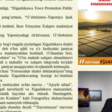
kimligi, “Higashikawa Town Promotion Public
” jamg’armasi, “O`zbekiston–Yaponiya Ipak
 instituti, Ikuo Xirayama Xalqaro madaniyat
ing Yaponiyadagi elchixonasi, Oʻzbekiston
 bog'i etagida joylashgan Xigashikava shahri
 deb e'lon qildi va o'z faoliyatini jamiyat
iya madaniyatidan boshladi. O'shandan beri,
Koshien" va "O'rta maktab xalqaro almashinuvi
orqali u mahalliy va xalqaro miqyosda ko'plab
 jamiyat taraqqiyotini rivojlantirib kelmoqda.
hasi “Fotosuratlar shahri deklaratsiyasi”ning
zmada Xigashikavaning hozirgi ko`rinishini
a.
g mohiyatini uchta mavzu - “Ajoyib tabiat”,
li tasvirlaydi va Xigashikava manzaralari,
dalik hayotini aks ettiradi. Shuningdek,
Foto Koshien” kabi Fotografiya shaharchasini
i ham namoyish etilmoqda.
haqida shunday deydi: “"Daysetsuzan" mavzusi
hug`ullanaman;