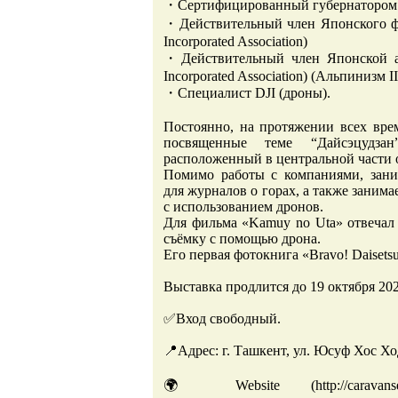
・Сертифицированный губернатором Х
・Действительный член Японского фот
Incorporated Association)
・Действительный член Японской асс
Incorporated Association) (Альпинизм I
・Специалист DJI (дроны).
Постоянно, на протяжении всех врем
посвященные теме “Дайсэцудза
расположенный в центральной части 
Помимо работы с компаниями, зан
для журналов о горах, а также заним
с использованием дронов.
Для фильма «Kamuy no Uta» отвечал
съёмку с помощью дрона.
Его первая фотокнига «Bravo! Daisets
Выставка продлится до 19 октября 202
✅Вход свободный.
📍Адрес: г. Ташкент, ул. Юсуф Хос Хо
🌍 Website (http://caravans