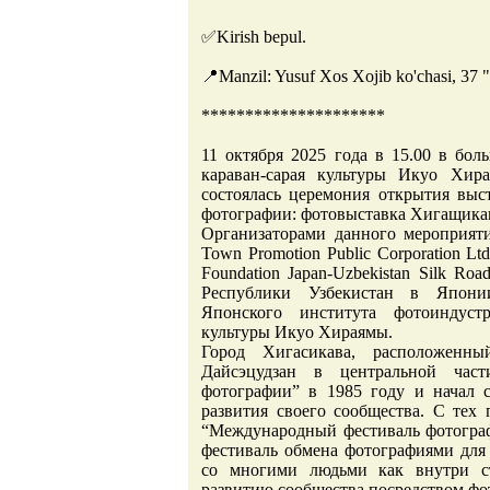
✅Kirish bepul.
📍Manzil: Yusuf Xos Xojib ko'chasi, 37 
*********************
11 октября 2025 года в 15.00 в бо
караван-сарая культуры Икуо Хир
состоялась церемония открытия выс
фотографии: фотовыставка Хигащика
Организаторами данного мероприяти
Town Promotion Public Corporation Ltd
Foundation Japan-Uzbekistan Silk Ro
Республики Узбекистан в Японии
Японского института фотоиндуст
культуры Икуо Хираямы.
Город Хигасикава, расположенн
Дайсэцудзан в центральной част
фотографии” в 1985 году и начал с
развития своего сообщества. С тех 
“Международный фестиваль фотогра
фестиваль обмена фотографиями для 
со многими людьми как внутри ст
развитию сообщества посредством фо