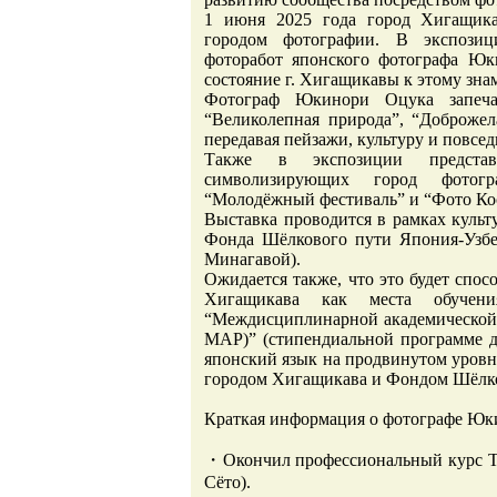
1 июня 2025 года город Хигащика
городом фотографии. В экспозиц
фоторабот японского фотографа Ю
состояние г. Хигащикавы к этому зн
Фотограф Юкинори Оцука запечат
“Великолепная природа”, “Доброже
передавая пейзажи, культуру и повс
Также в экспозиции представ
символизирующих город фотогр
“Молодёжный фестиваль” и “Фото Ко
Выставка проводится в рамках куль
Фонда Шёлкового пути Япония-Узбе
Минагавой).
Ожидается также, что это будет спо
Хигащикава как места обучени
“Междисциплинарной академической
MAP)” (стипендиальной программе д
японский язык на продвинутом уровне
городом Хигащикава и Фондом Шёлко
Краткая информация о фотографе Юк
・Окончил профессиональный курс Т
Сёто).