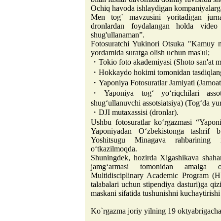
Ochiq havoda ishlaydigan kompaniyalarga
Men tog` mavzusini yoritadigan jurna
dronlardan foydalangan holda video 
shug'ullanaman”.
Fotosuratchi Yukinori Otsuka "Kamuy no
yordamida suratga olish uchun mas'ul;
・Tokio foto akademiyasi (Shoto san'at ma
・Hokkaydo hokimi tomonidan tasdiqlang
・Yaponiya Fotosuratlar Jamiyati (Jamoat 
・Yaponiya togʻ yoʻriqchilari assots
shugʻullanuvchi assotsiatsiya) (Togʻda yur
・DJI mutaxassisi (dronlar).
Ushbu fotosuratlar koʻrgazmasi “Yaponi
Yaponiyadan Oʻzbekistonga tashrif bu
Yoshitsugu Minagava rahbarining m
oʻtkazilmoqda.
Shuningdek, hozirda Xigashikava shahar
jamg‘armasi tomonidan amalga os
Multidisciplinary Academic Program (H
talabalari uchun stipendiya dasturi)ga qi
maskani sifatida tushunishni kuchaytirish
Ko`rgazma joriy yilning 19 oktyabrigach