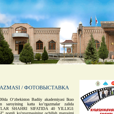
GAZMASI / ФОТОВЫСТАВКА
:00da O‘zbekiston Badiiy akademiyasi Ikuo
 saroyining katta ko’rgazmalar zalida
AR SHAHRI SIFATIDA 40 YILLIGI:
li ko'rgazmasining ochilish marosimi