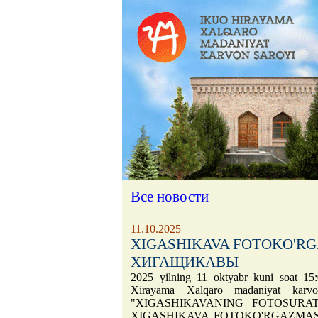
Все новости
11.10.2025
XIGASHIKAVA FOTOKO'R
ХИГАЩИКАВЫ
2025 yilning 11 oktyabr kuni soat 15
Xirayama Xalqaro madaniyat karvon
"XIGASHIKAVANING FOTOSURATL
XIGASHIKAVA FOTOKO'RGAZMASI" nom