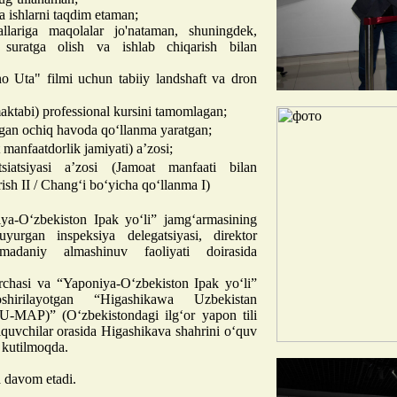
 ishlarni taqdim etaman;
llariga maqolalar jo'nataman, shuningdek,
suratga olish va ishlab chiqarish bilan
 Uta" filmi uchun tabiiy landshaft va dron
ktabi) professional kursini tamomlagan;
an ochiq havoda qoʻllanma yaratgan;
manfaatdorlik jamiyati) aʼzosi;
iatsiyasi aʼzosi (Jamoat manfaati bilan
ish II / Changʻi boʻyicha qoʻllanma I)
ya-Oʻzbekiston Ipak yoʻli” jamgʻarmasining
yurgan inspeksiya delegatsiyasi, direktor
adaniy almashinuv faoliyati doirasida
chasi va “Yaponiya-O‘zbekiston Ipak yo‘li”
hirilayotgan “Higashikawa Uzbekistan
U-MAP)” (O‘zbekistondagi ilg‘or yapon tili
ziquvchilar orasida Higashikava shahrini o‘quv
i kutilmoqda.
a davom etadi.