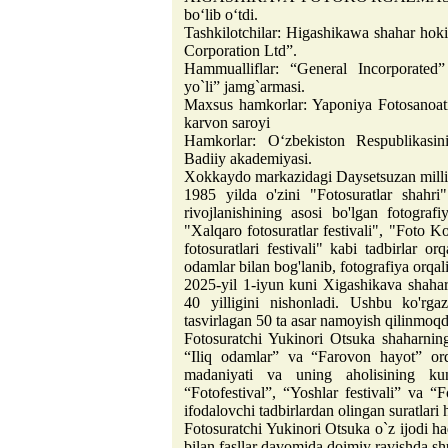
bo‘lib o‘tdi.
Tashkilotchilar: Higashikawa shahar ho
Corporation Ltd”.
Hammualliflar: “General Incorporated
yo`li” jamg`armasi.
Maxsus hamkorlar: Yaponiya Fotosanoati
karvon saroyi
Hamkorlar: Oʻzbekiston Respublikasin
Badiiy akademiyasi.
Xokkaydo markazidagi Daysetsuzan milliy
1985 yilda o'zini "Fotosuratlar shahri"
rivojlanishining asosi bo'lgan fotograf
"Xalqaro fotosuratlar festivali", "Foto 
fotosuratlari festivali" kabi tadbirlar 
odamlar bilan bog'lanib, fotografiya orqali
2025-yil 1-iyun kuni Xigashikava shaharc
40 yilligini nishonladi. Ushbu ko'rga
tasvirlagan 50 ta asar namoyish qilinmoqd
Fotosuratchi Yukinori Otsuka shaharnin
“Iliq odamlar” va “Farovon hayot” orqa
madaniyati va uning aholisining kun
“Fotofestival”, “Yoshlar festivali” va “
ifodalovchi tadbirlardan olingan suratlar
Fotosuratchi Yukinori Otsuka o`z ijodi 
bilan fasllar davomida doimiy ravishda s