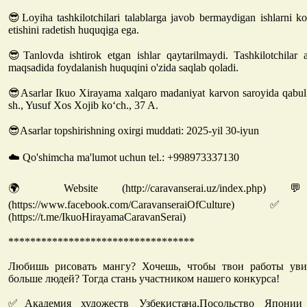
😎Loyiha tashkilotchilari talablarga javob bermaydigan ishlarni ko
etishini radetish huquqiga ega.
😎Tanlovda ishtirok etgan ishlar qaytarilmaydi. Tashkilotchilar 
maqsadida foydalanish huquqini o'zida saqlab qoladi.
😎Asarlar Ikuo Xirayama xalqaro madaniyat karvon saroyida qabul 
sh., Yusuf Xos Xojib koʻch., 37 A.
😎Asarlar topshirishning oxirgi muddati: 2025-yil 30-iyun
☁️ Qo'shimcha ma'lumot uchun tel.: +998973337130
🌍 Website (http://caravanserai.uz/index.php
(https://www.facebook.com/CaravanseraiOfCultur
(https://t.me/IkuoHirayamaCaravanSerai)
**********************************
Любишь рисовать мангу? Хочешь, чтобы твои работы ув
больше людей? Тогда стань участником нашего конкурса!
✅Академия художеств Узбекистана,Посольство Японии 