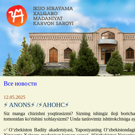
Все новости
12.05.2025
⚡️ ANONS⚡️ /⚡️АНОНС⚡️
Siz manga chizishni yoqtirasizmi? Sizning ishingiz iloji boric
tomonidan ko'rishini xohlaysizmi? Unda tanlovimiz ishtirokchisiga a
✅Oʻzbekiston Badiiy akademiyasi, Yaponiyaning Oʻzbekistondagi 