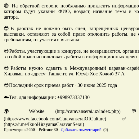
😎 На обратной стороне необходимо приклеить информацио
котором будут указаны ФИО, возраст, название темы и к
автора.
😎В работах не должно быть сцен, запрещенных цензуро
выставки, оставляют за собой право отклонить работы, не
требованиям, от участия в выставке.
😎Работы, участвующие в конкурсе, не возвращаются, органи
за собой право использовать работы в информационных целях.
😎Работы нужно сдавать в Международный караван-сара
Хираямы по адресу: Ташкент, ул. Юсуф Хос Хожиб 37 А
😎Последний срок приема работ - 30 июня 2025 года
☁️Тел. для информации: +998973337130
🌍 Website (http://caravanserai.uz/index.php
(https://www.facebook.com/CaravanseraiOfCultur
(https://t.me/IkuoHirayamaCaravanSerai)
Просмотров 2650 Рейтинг 30
Добавить комментарий
(0)