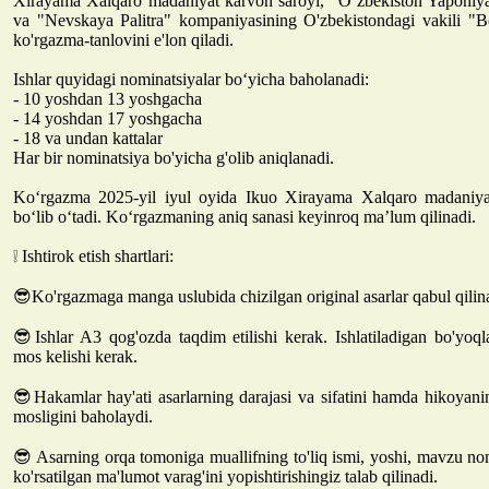
Xirayama Xalqaro madaniyat karvon saroyi, “Oʻzbekiston Yaponiya”
va "Nevskaya Palitra" kompaniyasining O'zbekistondagi vakili 
ko'rgazma-tanlovini e'lon qiladi.
Ishlar quyidagi nominatsiyalar bo‘yicha baholanadi:
- 10 yoshdan 13 yoshgacha
- 14 yoshdan 17 yoshgacha
- 18 va undan kattalar
Har bir nominatsiya bo'yicha g'olib aniqlanadi.
Ko‘rgazma 2025-yil iyul oyida Ikuo Xirayama Xalqaro madaniya
bo‘lib o‘tadi. Ko‘rgazmaning aniq sanasi keyinroq ma’lum qilinadi.
❕ Ishtirok etish shartlari:
😎Ko'rgazmaga manga uslubida chizilgan original asarlar qabul qilin
😎Ishlar A3 qog'ozda taqdim etilishi kerak. Ishlatiladigan bo'yoq
mos kelishi kerak.
😎Hakamlar hay'ati asarlarning darajasi va sifatini hamda hikoyan
mosligini baholaydi.
😎 Asarning orqa tomoniga muallifning to'liq ismi, yoshi, mavzu no
ko'rsatilgan ma'lumot varag'ini yopishtirishingiz talab qilinadi.