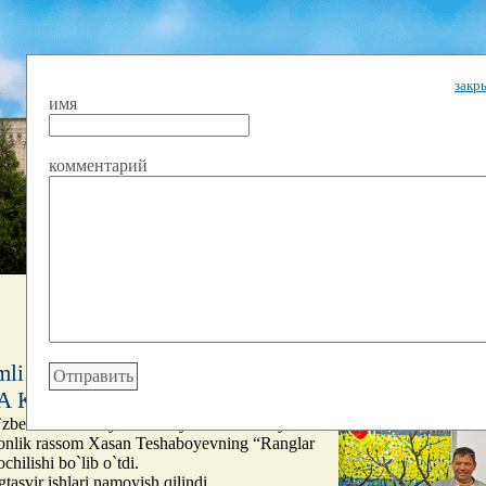
закр
имя
комментарий
shaxsiy ko'rgazma /
РА КРАСОК"
O`zbekiston Badiiy akademiyasi Ikuo Xirayama
jonlik rassom Xasan Teshaboyevning “Ranglar
hilishi bo`lib o`tdi.
asvir ishlari namoyish qilindi.