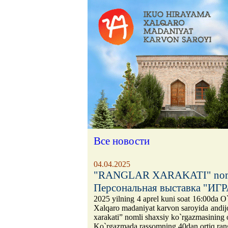
Все новости
04.04.2025
"RANGLAR XARAKATI" nomli 
Персональная выставка "ИГ
2025 yilning 4 aprel kuni soat 16:00da 
Xalqaro madaniyat karvon saroyida andi
xarakati” nomli shaxsiy ko`rgazmasining oc
Ko`rgazmada rassomning 40dan ortiq rangt