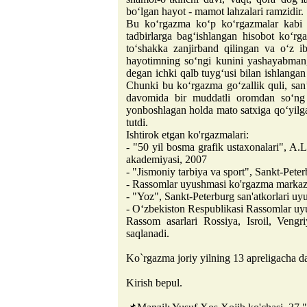
bo‘lgan hayot - mamot lahzalari ramzidir.
Bu ko‘rgazma ko‘p ko‘rgazmalar kabi 
tadbirlarga bag‘ishlangan hisobot ko‘r
to‘shakka zanjirband qilingan va o‘z i
hayotimning so‘ngi kunini yashayabman
degan ichki qalb tuyg‘usi bilan ishlangan 
Chunki bu ko‘rgazma go‘zallik quli, san’
davomida bir muddatli oromdan so‘ng 
yonboshlagan holda mato satxiga qo‘yilga
tutdi.
Ishtirok etgan ko'rgazmalari:
- "50 yil bosma grafik ustaxonalari", A.
akademiyasi, 2007
- "Jismoniy tarbiya va sport", Sankt-Pete
- Rassomlar uyushmasi ko'rgazma markaz
- "Yoz", Sankt-Peterburg san'atkorlari u
- Oʻzbekiston Respublikasi Rassomlar u
Rassom asarlari Rossiya, Isroil, Vengri
saqlanadi.
Ko`rgazma joriy yilning 13 apreligacha d
Kirish bepul.