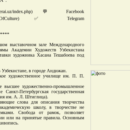
"A".
erai.uz/index.php) 💬 Facebook
ravanseraiOfCulture) ✅ Telegram
****
ьшом выставочном зале Международного
аямы Академии Художеств Узбекистана
ставки художника Хасана Тешабоева под
в Узбекистане, в городе Андижан.
кое художественное училище им. П. П.
ое высшее художественно-промышленное
 Санкт-Петербургская государственная
я им. А. Л. Штиглица).
ляющие слова для описания творчества
академическую школу, в творчестве не
амками. Свобода от рамок, позволяет
пции или на принятые правила. Основным
живопись.