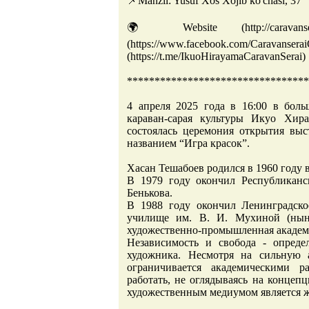
📌Manzil: Yusuf Xos Xojib ko'chasi, 37 
🌍 Website (http://caravans
(https://www.facebook.com/Ca
(https://t.me/IkuoHirayamaCaravanSerai)
*********************************
4 апреля 2025 года в 16:00 в бол
караван-сарая культуры Икуо Хир
состоялась церемония открытия вы
названием “Игра красок”.
Хасан Тешабоев родился в 1960 году 
В 1979 году окончил Республиканс
Бенькова.
В 1988 году окончил Ленинградск
училище им. В. И. Мухиной (ныне
художественно-промышленная академи
Независимость и свобода - опреде
художника. Несмотря на сильную 
ограничивается академическими р
работать, не оглядываясь на конце
художественным медиумом является 