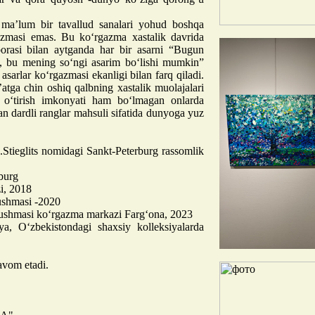
ma’lum bir tavallud sanalari yohud boshqa
gazmasi emas. Bu ko‘rgazma xastalik davrida
borasi bilan aytganda har bir asarni “Bugun
, bu mening so‘ngi asarim bo‘lishi mumkin”
asarlar ko‘rgazmasi ekanligi bilan farq qiladi.
atga chin oshiq qalbning xastalik muolajalari
o‘tirish imkonyati ham bo‘lmagan onlarda
n dardli ranglar mahsuli sifatida dunyoga yuz
L.Stieglits nomidagi Sankt-Peterburg rassomlik
rburg
i, 2018
yushmasi -2020
yushmasi koʻrgazma markazi Fargʻona, 2023
ya, Oʻzbekistondagi shaxsiy kolleksiyalarda
avom etadi.