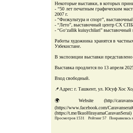
Некоторые выставки, в которых прин
- “50 лет печатным графическим ма
2007 г.
- “Физкультура и спорт”, выставочны
- “Лето”, выставочный центр СХ СПБ,
- “Go‘zallik kuiuychilari” выставочны
Работы художника хранятся в частных
Узбекистане.
В экспозиции выставки представлено 
Выставка продлится по 13 апреля 2025
Вход свободный.
📌Адрес: г. Ташкент, ул. Юсуф Хос Хо
🌍 Website (http://caravans
(https://www.facebook.com/Ca
(https://t.me/IkuoHirayamaCaravanSerai)
Просмотров 1531 Рейтинг 57 Понравилась