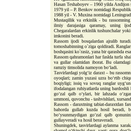
Hasan Teshaboyev – 1960 yilda Andijon s
1979 yil – P. Benkov nomidagi Respublika
1988 yil - V. Muxina nomidagi Leningrad 
Mustaqillik va erkinlik - bu rassomning i
ilmiy darajasiga qaramay, uning ijo
Chegaralardan erkinlik tushunchalar yoki
imkonini beradi.
Rassom ijodi bosqalardan ajralib turad
tomoshabinning o`ziga qoldiradi. Ranglar 
boshqasini ko`rasiz, yana bir qarashda es
Rassom qahramonlari har faslda turfa sha
va gullar olamidan iborat. Bu olamdagi 
ramziy timsolida namoyon bo‘ladi.
Tasvirlardagi yolg‘iz daraxt – bu rassomni
oyoqlari; zamin yuzasi uzra bo‘rtib chiq
boqiyligi; issiq va sovuq ranglar uyg‘un
ifodalangan ruhiyatlarda uning bardoshli 
go‘zal qalb o‘ylari, bir lahzada o‘zgar
ummoni, quvonchu - tashvishlari, xursandch
Rassom - daraxtning tabiat-daraxtdan far
bahorda gullab kuzda hosil beradi, 
bo‘ysunmaydigan go‘zal qalb qonunining
gullayveradi va hosil beraveradi.
Shuningdek, tasvirlardagi aylanma xaraka
shamol-o‘tkinchi davr, vaqt; qora dog‘