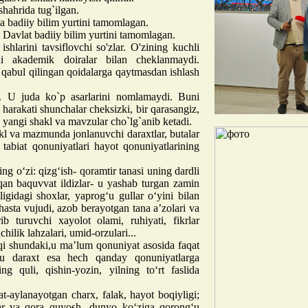
hahrida tug`ilgan.
 badiiy bilim yurtini tamomlagan.
Davlat badiiy bilim yurtini tamomlagan.
shlarini tavsiflovchi so'zlar. O'zining kuchli
di akademik doiralar bilan cheklanmaydi.
 qabul qilingan qoidalarga qaytmasdan ishlash
i. U juda ko`p asarlarini nomlamaydi. Buni
harakati shunchalar cheksizki, bir qarasangiz,
a yangi shakl va mavzular cho`lg`anib ketadi.
kl va mazmunda jonlanuvchi daraxtlar, butalar
tabiat qonuniyatlari hayot qonuniyatlarining
ng o‘zi: qizg‘ish- qoramtir tanasi uning dardli
qan baquvvat ildizlar- u yashab turgan zamin
ligidagi shoxlar, yaprog‘u gullar o‘yini bilan
hasta vujudi, azob berayotgan tana a’zolari va
ib turuvchi xayolot olami, ruhiyati, fikrlar
ilik lahzalari, umid-orzulari...
qi shundaki,u ma’lum qonuniyat asosida faqat
bu daraxt esa hech qanday qonuniyatlarga
 quli, qishin-yozin, yilning to‘rt faslida
t-aylanayotgan charx, falak, hayot boqiyligi;
lar va qora quyosh -dunyo ko‘ziga qorong‘u