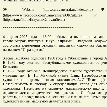
📌Manzil: Yusuf Xos Xojib ko'chasi, 37 "A".
🌍 Website (http://caravanserai.uz/index.php
(https://www.facebook.com/CaravanseraiOfCultur
(https://t.me/IkuoHirayamaCaravanSerai)
*************************************
4 апреля 2025 года в 16:00 в большом выставочном зале
караван-сарая культуры Икуо Хираямы Академии Художе
состоялась церемония открытия выставки художника Хасан
названием “Игра красок”.
Хасан Тешабоев родился в 1960 году в Узбекистане, в городе 
В 1979 году окончил Республиканское художественное уч
Бенькова.
В 1988 году окончил Ленинградское высшее художествен
училище им. В. И. Мухиной (ныне Санкт-Петербургская 
художественно-промышленная академия им. А. Л. Штиглица).
Независимость и свобода - определяющие слова для опис
художника. Несмотря на сильную академическую школу, 
ограничивается академическими рамками. Свобода от р
работать, не оглядываясь на концепции или на принятые п
художественным медиумом является живопись.