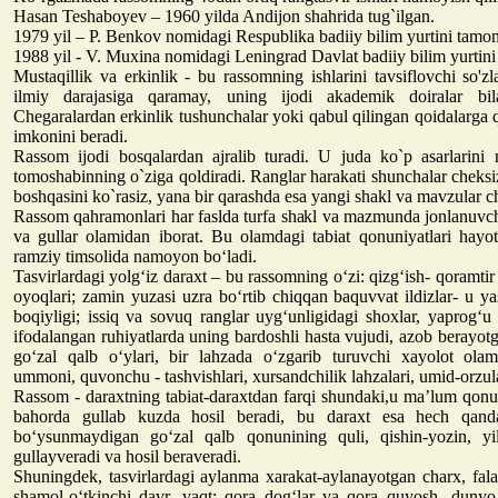
Hasan Teshaboyev – 1960 yilda Andijon shahrida tug`ilgan.
1979 yil – P. Benkov nomidagi Respublika badiiy bilim yurtini tamo
1988 yil - V. Muxina nomidagi Leningrad Davlat badiiy bilim yurtin
Mustaqillik va erkinlik - bu rassomning ishlarini tavsiflovchi so'zl
ilmiy darajasiga qaramay, uning ijodi akademik doiralar bil
Chegaralardan erkinlik tushunchalar yoki qabul qilingan qoidalarga
imkonini beradi.
Rassom ijodi bosqalardan ajralib turadi. U juda ko`p asarlarin
tomoshabinning o`ziga qoldiradi. Ranglar harakati shunchalar cheksiz
boshqasini ko`rasiz, yana bir qarashda esa yangi shakl va mavzular ch
Rassom qahramonlari har faslda turfa shakl va mazmunda jonlanuvchi
va gullar olamidan iborat. Bu olamdagi tabiat qonuniyatlari hayot
ramziy timsolida namoyon bo‘ladi.
Tasvirlardagi yolg‘iz daraxt – bu rassomning o‘zi: qizg‘ish- qoramtir 
oyoqlari; zamin yuzasi uzra bo‘rtib chiqqan baquvvat ildizlar- u y
boqiyligi; issiq va sovuq ranglar uyg‘unligidagi shoxlar, yaprog‘u 
ifodalangan ruhiyatlarda uning bardoshli hasta vujudi, azob berayotg
go‘zal qalb o‘ylari, bir lahzada o‘zgarib turuvchi xayolot olami,
ummoni, quvonchu - tashvishlari, xursandchilik lahzalari, umid-orzula
Rassom - daraxtning tabiat-daraxtdan farqi shundaki,u ma’lum qonun
bahorda gullab kuzda hosil beradi, bu daraxt esa hech qanda
bo‘ysunmaydigan go‘zal qalb qonunining quli, qishin-yozin, yil
gullayveradi va hosil beraveradi.
Shuningdek, tasvirlardagi aylanma xarakat-aylanayotgan charx, fala
shamol-o‘tkinchi davr, vaqt; qora dog‘lar va qora quyosh -duny