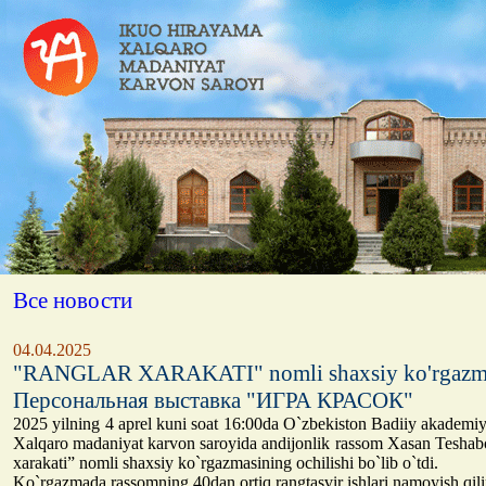
Все новости
04.04.2025
"RANGLAR XARAKATI" nomli shaxsiy ko'rgazm
Персональная выставка "ИГРА КРАСОК"
2025 yilning 4 aprel kuni soat 16:00da O`zbekiston Badiiy akademi
Xalqaro madaniyat karvon saroyida andijonlik rassom Xasan Tesha
xarakati” nomli shaxsiy ko`rgazmasining ochilishi bo`lib o`tdi.
Ko`rgazmada rassomning 40dan ortiq rangtasvir ishlari namoyish qili