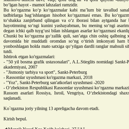
bo‘lgan hayot - mamot lahzalari ramzidir.
Bu ko‘rgazma ko‘p ko‘rgazmalar kabi ma’lum bir tavallud sana
tadbirlarga bag‘ishlangan hisobot ko‘rgazmasi emas. Bu ko‘rgazm
to‘shakka zanjirband qilingan va o‘z iborasi bilan aytganda har
hayotimning so‘ngi kunini yashayabman, bu mening so‘ngi asarim
degan ichki qalb tuyg‘usi bilan ishlangan asarlar ko‘rgazmasi ekanligi
Chunki bu ko‘rgazma go‘zallik quli, san’atga chin oshiq qalbning x
davomida bir muddatli oromdan so‘ng o‘tirish imkonyati ham 
yonboshlagan holda mato satxiga qo‘yilgan dardli ranglar mahsuli s
tutdi.
Ishtirok etgan ko'rgazmalari:
- "50 yil bosma grafik ustaxonalari", A.L.Stieglits nomidagi Sankt-
akademiyasi, 2007
- "Jismoniy tarbiya va sport", Sankt-Peterburg
- Rassomlar uyushmasi ko'rgazma markazi, 2018
- "Yoz", Sankt-Peterburg san'atkorlari uyushmasi -2020
- Oʻzbekiston Respublikasi Rassomlar uyushmasi koʻrgazma markazi
Rassom asarlari Rossiya, Isroil, Vengriya, Oʻzbekistondagi shaxs
saqlanadi.
Ko`rgazma joriy yilning 13 apreligacha davom etadi.
Kirish bepul.