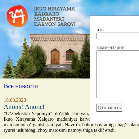
имя
комментарий
Все новости
18.03.2023
Anons! Анонс!
“O‘zbekiston-Yaponiya” do‘stlik jamiyati, O‘zbekistondagi Yapon
Ikuo Xirayama Xalqaro madaniyat karvonsaroyi hamda Toshke
marosimini o‘rganish jamiyati Navro‘z bahor bayramiga bag‘ishla
ryurei uslubidagi choy marosimi namoyishiga taklif etadi.