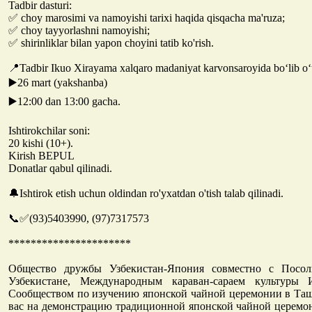
Tadbir dasturi:
✅ choy marosimi va namoyishi tarixi haqida qisqacha ma'ruza;
✅ choy tayyorlashni namoyishi;
✅ shirinliklar bilan yapon choyini tatib ko'rish.
📍Tadbir Ikuo Xirayama xalqaro madaniyat karvonsaroyida bo‘lib o‘
▶️26 mart (yakshanba)
▶️12:00 dan 13:00 gacha.
Ishtirokchilar soni:
20 kishi (10+).
Kirish BEPUL
Donatlar qabul qilinadi.
🔔Ishtirok etish uchun oldindan ro'yxatdan o'tish talab qilinadi.
📞✅(93)5403990, (97)7317573
**********************
Общество дружбы Узбекистан-Япония совместно с Посо
Узбекистане, Международным караван-сараем культур
Сообществом по изучению японской чайной церемонии в Та
вас на демонстрацию традиционной японской чайной церемон