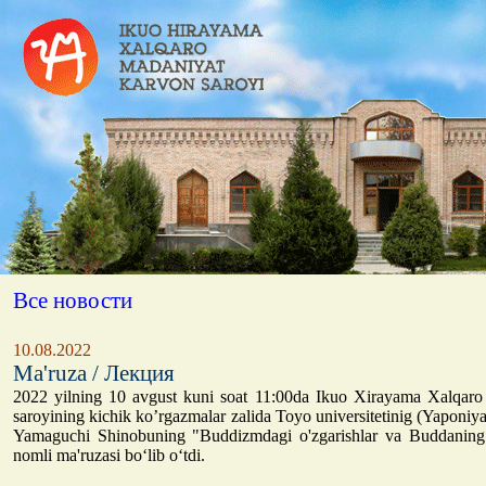
Все новости
10.08.2022
Ma'ruza / Лекция
2022 yilning 10 avgust kuni soat 11:00da Ikuo Xirayama Xalqaro
saroyining kichik ko’rgazmalar zalida Toyo universitetinig (Yaponiya
Yamaguchi Shinobuning "Buddizmdagi o'zgarishlar va Buddaning tu
nomli ma'ruzasi bo‘lib o‘tdi.