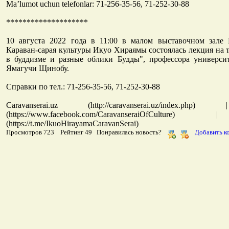
Ma’lumot uchun telefonlar: 71-256-35-56, 71-252-30-88
********************
10 августа 2022 года в 11:00 в малом выставочном зале
Караван-сарая культуры Икуо Хираямы состоялась лекция на 
в буддизме и разные облики Будды", профессора университ
Ямагучи Щинобу.
Справки по тел.: 71-256-35-56, 71-252-30-88
Caravanserai.uz (http://caravanserai.uz/index.ph
(https://www.facebook.com/CaravanseraiOfCultur
(https://t.me/IkuoHirayamaCaravanSerai)
Просмотров 723 Рейтинг 49 Понравилась новость?
Добавить к