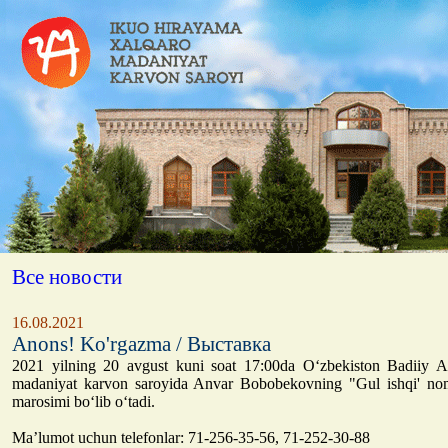
Все новости
16.08.2021
Anons! Ko'rgazma / Выставка
2021 yilning 20 avgust kuni soat 17:00da O‘zbekiston Badiiy 
madaniyat karvon saroyida Anvar Bobobekovning "Gul ishqi' noml
marosimi bo‘lib o‘tadi.
Ma’lumot uchun telefonlar: 71-256-35-56, 71-252-30-88