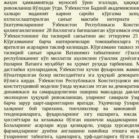
жаҳон ҳамжамиятида муносиб ўрин эгаллади, ҳақиқа
ривожланиш йўлидан ўтди. Ўзбекистон Бадиий академиясини
халкаро маданият карвон саройи кўргазма зали
ихтисослаштирилган санъат мактаби интернати 
ўкитувчиларининг Ўзбекистон Республикаси Консти
қилинганлигининг 28 йиллигига бағишланган кўргазмаси оч
Ўзбекистоннинг ёш тасвирий санъатини акс эттирувчи 25 
Кўргазманинг барча иштирокчилари томошабинларга т
яратилган асарларни таклиф килишади. Кўргазмани ташкил 
тасвирий санъат орқали Ватанимиз табиатининг гўзалл
республиканинг кўп миллатли аҳолисини гўзаллик дунёсиг
ёшларни Ватанга муҳаббат ва ҳурмат руҳида тарбиялаш. 
дастлабки кунлариданоқ Ўзбекистон кучли фукаролик жами
йўналтирилган бозор иктисодиётига эга ҳуқуқий демократ
йўлига кирди. Ўзбекистон Республикаси Конституцияси ян
конституциявий моделни ўзида мужассам этган ва демократи
динамикаси ва самарадорлигини ошириш максадида давла
эволюцион ҳуқуқий ривожланиши, уларнинг самарали ўза
барча зарур шарт-шароитларни яратади. Уқувчилар ўзлари
халқнинг бой тарихини, тинчликсевар ва замонавий
тенденцияларига, фуқароларнинг эзгу ишларига, юксак
ҳиссиётлари ва келажакка бўлган ишончли кқадамларини 
Болаларнинг асарлари жуда қизиқарли, уларда хурсандили
фарзандларнинг дунёни англашини намойиш этишга мув
ўзларининг табиатига, одамларига, урф-одатларига бўлган 