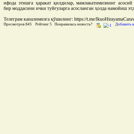
ифода этишга ҳаракат қилдилар, мамлакатимизнинг асосий
бир моддасини ички туйғуларга асосланган ҳолда намойиш эт
Телеграм каналимизга қўшилинг: https://t.me/IkuoHirayamaCarav
Просмотров 845 Рейтинг 5 Понравилась новость?
Добавить 