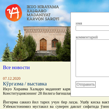
имя
комментарий
Все новости
07.12.2020
Кўргазма / выставка
Икуо Хираяма Халқаро маданият карвон саройида Ўзбекист
Конституциясининг 28 йилига бағишланган кўргазма.
Йигирма саккиз йил тарих учун бир лаҳза. Ушбу киска вак
Ўзбекистонимиз мустакил ва суверен давлат сифатида ўзин