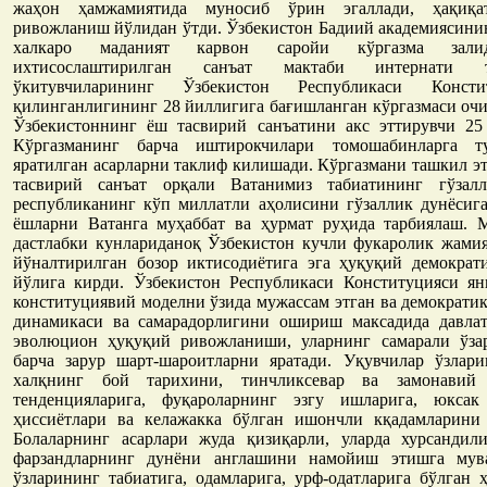
жаҳон ҳамжамиятида муносиб ўрин эгаллади, ҳақиқа
ривожланиш йўлидан ўтди. Ўзбекистон Бадиий академиясини
халкаро маданият карвон саройи кўргазма зали
ихтисослаштирилган санъат мактаби интернати 
ўкитувчиларининг Ўзбекистон Республикаси Консти
қилинганлигининг 28 йиллигига бағишланган кўргазмаси оч
Ўзбекистоннинг ёш тасвирий санъатини акс эттирувчи 25 
Кўргазманинг барча иштирокчилари томошабинларга т
яратилган асарларни таклиф килишади. Кўргазмани ташкил 
тасвирий санъат орқали Ватанимиз табиатининг гўзалл
республиканинг кўп миллатли аҳолисини гўзаллик дунёсиг
ёшларни Ватанга муҳаббат ва ҳурмат руҳида тарбиялаш. 
дастлабки кунлариданоқ Ўзбекистон кучли фукаролик жами
йўналтирилган бозор иктисодиётига эга ҳуқуқий демократ
йўлига кирди. Ўзбекистон Республикаси Конституцияси ян
конституциявий моделни ўзида мужассам этган ва демократи
динамикаси ва самарадорлигини ошириш максадида давла
эволюцион ҳуқуқий ривожланиши, уларнинг самарали ўза
барча зарур шарт-шароитларни яратади. Уқувчилар ўзлари
халқнинг бой тарихини, тинчликсевар ва замонавий
тенденцияларига, фуқароларнинг эзгу ишларига, юксак
ҳиссиётлари ва келажакка бўлган ишончли кқадамларини 
Болаларнинг асарлари жуда қизиқарли, уларда хурсандили
фарзандларнинг дунёни англашини намойиш этишга мув
ўзларининг табиатига, одамларига, урф-одатларига бўлган 