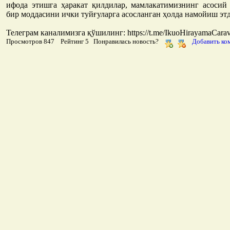
ифода этишга ҳаракат қилдилар, мамлакатимизнинг асосий
бир моддасини ички туйғуларга асосланган ҳолда намойиш эт
Телеграм каналимизга қўшилинг: https://t.me/IkuoHirayamaCarav
Просмотров 847 Рейтинг 5 Понравилась новость?
Добавить ко