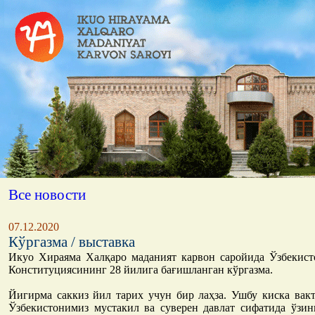
Все новости
07.12.2020
Кўргазма / выставка
Икуо Хираяма Халқаро маданият карвон саройида Ўзбекист
Конституциясининг 28 йилига бағишланган кўргазма.
Йигирма саккиз йил тарих учун бир лаҳза. Ушбу киска вак
Ўзбекистонимиз мустакил ва суверен давлат сифатида ўзин