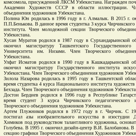
комсомола, присужденной ЛКСМ Узбекистана. Награжден по
Академии Художеств СССР в области иллюстрации. Чл
объединения художников Узбекистана.
Полина Юн родилась в 1996 году в г. Алмалык. В 2015 г. 
П.П.Бенькова. В данное время студентка 3 курса Чирчикского
института. Член молодежной секции Творческого объедин
Узбекистана.
Хусан Муратов родился в 1987 году в Сурхандарьинской об
окончил магистратуру Ташкентского Государственного 
Университета им. Низами. Член Творческого объедине
Узбекистана.
Улфат Исматов родился в 1990 году в Кашкадарьинской обл
окончил магистратуру Государственного института иску
Узбекистана. Член Творческого объединения художников Узбек
Зилола Назарова родилась в 1995 году в Ташкентской обла
время студентка 4 курса Национального института художеств 
Бехзада. Член Творческого объединения художников Узбекиста
Достон Бердиев родился в 1996 году в Республике Татарст
время студент 3 курса Чирчикского педагогического и
Творческого объединения художников Узбекистана.
Артем Плужников родился в 1972 году в г. Чирчик. С 197
постигал азы изобразительного искусства в изостудии 
Химиков под руководством талантливого художника, основат
Голубева. В 1995 г. окончил дизайн-центр В.И. Балобанова. В 
секцию графики Творческого объединения Художников Узбеки