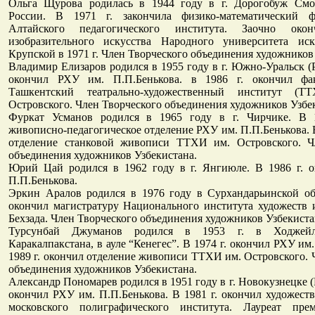
Ольга Щурова родилась в 1944 году в г. Дорогобуж Смо
России. В 1971 г. закончила физико-математический ф
Алтайского педагогического института. Заочно окон
изобразительного искусства Народного университета ис
Крупской в 1971 г. Член Творческого объединения художников
Владимир Елизаров родился в 1955 году в г. Южно-Уральск (Ро
окончил РХУ им. П.П.Бенькова. в 1986 г. окончил фак
Ташкентский театрально-художественный институт (
Островского. Член Творческого объединения художников Узбе
Фуркат Усманов родился в 1965 году в г. Чирчике. В 
живописно-педагогическое отделение РХУ им. П.П.Бенькова. В
отделение станковой живописи ТТХИ им. Островского. Ч
объединения художников Узбекистана.
Юрий Цай родился в 1962 году в г. Янгиюле. В 1986 г. 
П.П.Бенькова.
Эркин Аралов родился в 1976 году в Сурхандарьинской обл
окончил магистратуру Национального института художеств 
Бехзада. Член Творческого объединения художников Узбекиста
Турсунбай Джуманов родился в 1953 г. в Ходжейл
Каракалпакстана, в ауле “Кенегес”. В 1974 г. окончил РХУ им
1989 г. окончил отделение живописи ТТХИ им. Островского. 
объединения художников Узбекистана.
Александр Пономарев родился в 1951 году в г. Новокузнецке (Р
окончил РХУ им. П.П.Бенькова. В 1981 г. окончил художест
московского полиграфического института. Лауреат пре