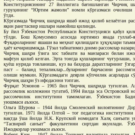
Конституциясининг 27 йиллигига бағишланган Чирчиқ ш
гуруҳининг “Юртим жамоли” номли кўргазмаси очилиши 
ўтди.
Кўргазмада Чирчиқ шаҳрида яшаб ижод қилиб келаётган рас
яқин рангтасвир ишлари намойиш қилинди.
Бу йил Ўзбекистон Республикаси Конституцияси қабул қил
тўлди. Бош Қомусимиз асосида юртимиз янада гуллаб-я
Фуқароларнинг яшаши ва меҳнат қилишдаги ҳуқуқлари таъми
ҳаёт кечиришмоқда. Гўзал табиатимиз доимо рассомлар назари
Чирчиқ шаҳри ўзига хос табиати ва манзараси билан ижо
мафтун қилиб келган. Эрта тонгда қушларнинг чуғурлаши, 
қуёш нурида товланиши, куз ва баҳорда дарахтларнинг ўзга
паст – баланд тепаликлар...буларнинг барчасини рассомг
олиши мумкин. Кўргазмадаги деярли кўпчилик асарларда с
Чирчиқ шаҳри ўз ифодасини топган.
Фурқат Усмонов – 1965 йил Чирчиқ шаҳрида туғилган. А
рассомлик коллежини тугатиб, 1994 йилда эса Островский н
рассомчилик институтини тамомлаган. Ўзбекистон Бад
уюшмаси аъзоси.
Ольга Шурова – 1944 йилда Смоленский вилоятининг До
туғилган. 1971 йилда Олтой – тоғ педагогика институтини
вақтда ўша йилда Н.К. Крупской номидаги Халқ санъати у
“Тасвирий санъат” факультетини сиртдан якунлади. Ўз
Ижодкорлар уюшмаси аъзоси.
Роберт Ким – 1947 йилда Тошкент вилоятида туғилган. 