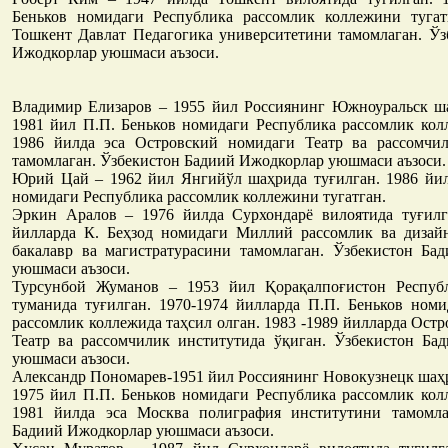
Беньков номидаги Республика рассомлик коллежини тугат
Тошкент Давлат Педагогика университетини тамомлаган. Ўз
Ижодкорлар уюшмаси аъзоси.
Владимир Елизаров – 1955 йил Россиянинг Южноуральск ша
1981 йил П.П. Беньков номидаги Республика рассомлик кол
1986 йилда эса Островский номидаги Театр ва рассомчи
тамомлаган. Ўзбекистон Бадиий Ижодкорлар уюшмаси аъзоси.
Юрий Цай – 1962 йил Янгийўл шаҳрида туғилган. 1986 йил
номидаги Республика рассомлик коллежини тугатган.
Эркин Аралов – 1976 йилда Сурхондарё вилоятида туғилг
йилларда К. Беҳзод номидаги Миллий рассомлик ва дизай
бакалавр ва магистратурасини тамомлаган. Ўзбекистон Ба
уюшмаси аъзоси.
Турсунбой Жуманов – 1953 йил Қорақалпоғистон Респуб
туманида туғилган. 1970-1974 йилларда П.П. Беньков номи
рассомлик коллежида таҳсил олган. 1983 -1989 йилларда Ост
Театр ва рассомчилик институтида ўқиган. Ўзбекистон Ба
уюшмаси аъзоси.
Александр Пономарев-1951 йил Россиянинг Новокузнецк шаҳр
1975 йил П.П. Беньков номидаги Республика рассомлик кол
1981 йилда эса Москва полиграфия институтини тамомла
Бадиий Ижодкорлар уюшмаси аъзоси.