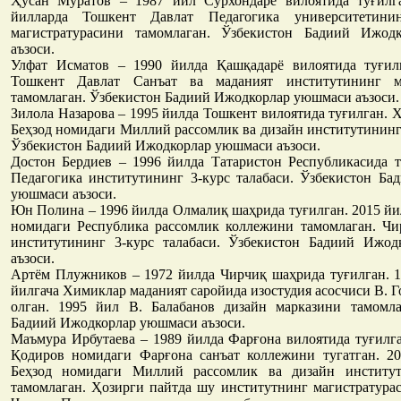
Ҳусан Муратов – 1987 йил Сурхондарё вилоятида туғилг
йилларда Тошкент Давлат Педагогика университетини
магистратурасини тамомлаган. Ўзбекистон Бадиий Ижод
аъзоси.
Улфат Исматов – 1990 йилда Қашқадарё вилоятида туғил
Тошкент Давлат Санъат ва маданият институтининг ма
тамомлаган. Ўзбекистон Бадиий Ижодкорлар уюшмаси аъзоси.
Зилола Назарова – 1995 йилда Тошкент вилоятида туғилган. Ҳ
Беҳзод номидаги Миллий рассомлик ва дизайн институтининг 
Ўзбекистон Бадиий Ижодкорлар уюшмаси аъзоси.
Достон Бердиев – 1996 йилда Татаристон Республикасида т
Педагогика институтининг 3-курс талабаси. Ўзбекистон Ба
уюшмаси аъзоси.
Юн Полина – 1996 йилда Олмалиқ шаҳрида туғилган. 2015 йи
номидаги Республика рассомлик коллежини тамомлаган. Чи
институтининг 3-курс талабаси. Ўзбекистон Бадиий Ижо
аъзоси.
Артём Плужников – 1972 йилда Чирчиқ шаҳрида туғилган. 1
йилгача Химиклар маданият саройида изостудия асосчиси В. Г
олган. 1995 йил В. Балабанов дизайн марказини тамомла
Бадиий Ижодкорлар уюшмаси аъзоси.
Маъмура Ирбутаева – 1989 йилда Фарғона вилоятида туғилга
Қодиров номидаги Фарғона санъат коллежини тугатган. 20
Беҳзод номидаги Миллий рассомлик ва дизайн институт
тамомлаган. Ҳозирги пайтда шу институтнинг магистратура