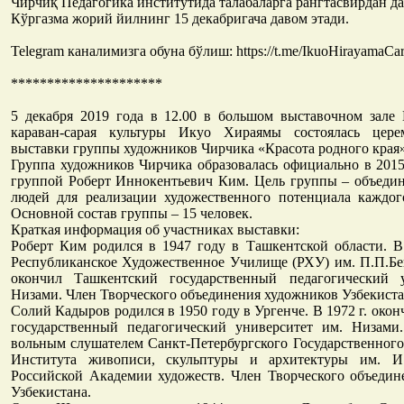
Чирчиқ Педагогика институтида талабаларга рангтасвирдан да
Кўргазма жорий йилнинг 15 декабригача давом этади.
Telegram каналимизга обуна бўлиш: https://t.me/IkuoHirayamaCar
*********************
5 декабря 2019 года в 12.00 в большом выставочном зале
караван-сарая культуры Икуо Хираямы состоялась цере
выставки группы художников Чирчика «Красота родного края»
Группа художников Чирчика образовалась официально в 2015
группой Роберт Иннокентьевич Ким. Цель группы – объедин
людей для реализации художественного потенциала каждог
Основной состав группы – 15 человек.
Краткая информация об участниках выставки:
Роберт Ким родился в 1947 году в Ташкентской области. В
Республиканское Художественное Училище (РХУ) им. П.П.Бен
окончил Ташкентский государственный педагогический 
Низами. Член Творческого объединения художников Узбекиста
Солий Кадыров родился в 1950 году в Ургенче. В 1972 г. око
государственный педагогический университет им. Низами
вольным слушателем Санкт-Петербургского Государственног
Института живописи, скульптуры и архитектуры им. И
Российской Академии художеств. Член Творческого объедин
Узбекистана.