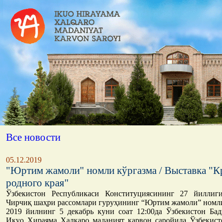
Все новости
05.12.2019
"Юртим жамоли" номли кўргазма / Выставка "К
родного края"
Ўзбекистон Республикаси Конституциясининг 27 йиллиг
Чирчиқ шаҳри рассомлари гуруҳининг “Юртим жамоли” номли
2019 йилнинг 5 декабрь куни соат 12:00да Ўзбекистон Ба
Икуо Хираяма Халқаро маданият карвон саройида Ўзбекист